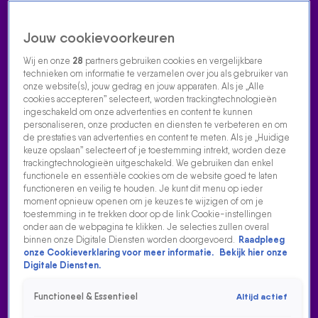
Jouw cookievoorkeuren
Wij en onze
28
partners gebruiken cookies en vergelijkbare
technieken om informatie te verzamelen over jou als gebruiker van
onze website(s), jouw gedrag en jouw apparaten. Als je „Alle
cookies accepteren” selecteert, worden trackingtechnologieën
Home
Acties
Radio luisteren
538 dj's
Shows
Muziek
Evenementen
ingeschakeld om onze advertenties en content te kunnen
VOLG RADIO 538
personaliseren, onze producten en diensten te verbeteren en om
de prestaties van advertenties en content te meten. Als je „Huidige
keuze opslaan” selecteert of je toestemming intrekt, worden deze
trackingtechnologieën uitgeschakeld. We gebruiken dan enkel
Zoeken
functionele en essentiële cookies om de website goed te laten
functioneren en veilig te houden. Je kunt dit menu op ieder
moment opnieuw openen om je keuzes te wijzigen of om je
toestemming in te trekken door op de link Cookie-instellingen
Home
Radio Luisteren
538 Gemist
Acties
Alle zenders
onder aan de webpagina te klikken. Je selecties zullen overal
binnen onze Digitale Diensten worden doorgevoerd.
Raadpleeg
onze Cookieverklaring voor meer informatie.
Bekijk hier onze
Digitale Diensten.
Functioneel & Essentieel
Altijd actief