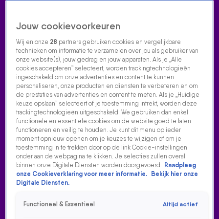
Jouw cookievoorkeuren
Wij en onze
28
partners gebruiken cookies en vergelijkbare
technieken om informatie te verzamelen over jou als gebruiker van
onze website(s), jouw gedrag en jouw apparaten. Als je „Alle
cookies accepteren” selecteert, worden trackingtechnologieën
Home
Acties
Radio luisteren
538 dj's
Shows
Muziek
Evenementen
ingeschakeld om onze advertenties en content te kunnen
VOLG RADIO 538
personaliseren, onze producten en diensten te verbeteren en om
de prestaties van advertenties en content te meten. Als je „Huidige
keuze opslaan” selecteert of je toestemming intrekt, worden deze
trackingtechnologieën uitgeschakeld. We gebruiken dan enkel
Zoeken
functionele en essentiële cookies om de website goed te laten
functioneren en veilig te houden. Je kunt dit menu op ieder
moment opnieuw openen om je keuzes te wijzigen of om je
toestemming in te trekken door op de link Cookie-instellingen
Home
Radio Luisteren
538 Gemist
Acties
Alle zenders
onder aan de webpagina te klikken. Je selecties zullen overal
binnen onze Digitale Diensten worden doorgevoerd.
Raadpleeg
onze Cookieverklaring voor meer informatie.
Bekijk hier onze
Digitale Diensten.
Functioneel & Essentieel
Altijd actief