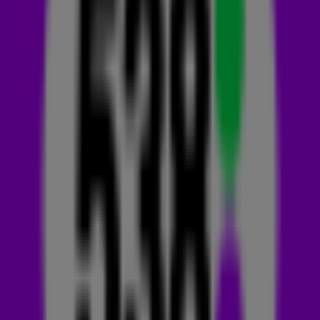
artiest van 2025? We hebben een paar veelbelovende
namen op onze radar die je écht niet mag missen. Benieuwd
wie dit jaar de
538 TOP 50
misschien wel gaat veroveren?
Check hieronder de grootste beloftes van 2025! 💚💜
NATE SMITH
Nate Smith
is een Amerikaanse countryzanger die snel naam
maakt in de muziekindustrie. Hij maakte voor het eerst kennis
met muziek via de kerk en begon op 13-jarige leeftijd met
gitaarspelen. In 2022 scoorde hij een dikke hit, toen zijn
single Wildfire viraal ging op TikTok! Dit leidde zelfs tot een
platendeal bij Sony Music Nashville. Nate’s naam klonk het
afgelopen jaar steeds vaker bij 538. Hij pakte samen
met
Alesso
de
Dance Smash
met
I Like It
en werd met
Fix
What You Didn’t Break
verkozen tot
538 Favourite
. Oftewel:
wij zijn fan! 🤩 Met zijn Through The Smoke tour in het
vooruitzicht en zijn optreden op zaterdag 8 maart in
Rotterdam Ahoy bij C2C: Country to Country, belooft 2025