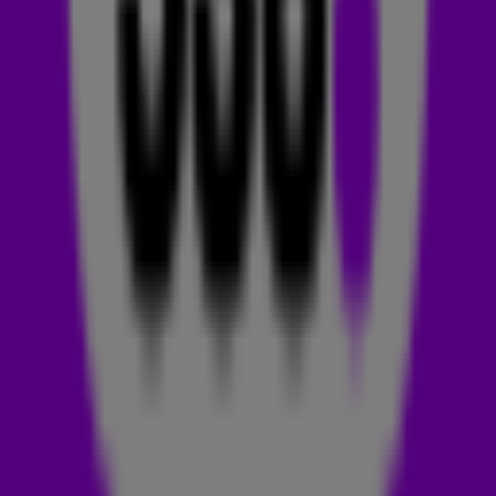
een jaar te worden waarin we zijn naam zeker nog vaker gaan
horen.
LOLA YOUNG
De zin
Cause I'm too messy and then I'm too fucking clean
uit
Lola's track Messy laat meteen goed zien wie Lola is. Lola
Young is een Britse zangeres en songwriter die bekendstaat
om haar rauwe stijl en eerlijke teksten. Opgegroeid in een
muzikaal gezin, begon ze al op jonge leeftijd met het
schrijven van nummers en trad ze op tijdens
openpodiumavonden in lokale kroegen. Ze zingt ongefilterd
over het echte leven, wat nogal
messy
kan zijn.
😉
Zo is ze
heel open over haar schizoaffectieve stoornis, wat een
belangrijke inspiratiebron was voor haar debuutalbum.
Haar track
Messy
gaat momenteel hartstikke viral op TikTok! In
het nummer zingt ze over hoe ze nooit goed genoeg kon
zijn voor haar ex. Ook geeft ze meteen een boodschap
mee: ‘Als het je niet bevalt kan je opzouten’. En zo is