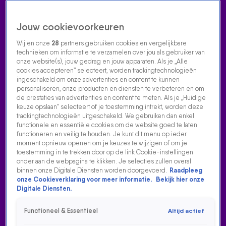
Jouw cookievoorkeuren
Wij en onze
28
partners gebruiken cookies en vergelijkbare
technieken om informatie te verzamelen over jou als gebruiker van
onze website(s), jouw gedrag en jouw apparaten. Als je „Alle
cookies accepteren” selecteert, worden trackingtechnologieën
Home
Acties
Radio luisteren
538 dj's
Shows
Muziek
Evenementen
ingeschakeld om onze advertenties en content te kunnen
VOLG RADIO 538
personaliseren, onze producten en diensten te verbeteren en om
de prestaties van advertenties en content te meten. Als je „Huidige
keuze opslaan” selecteert of je toestemming intrekt, worden deze
trackingtechnologieën uitgeschakeld. We gebruiken dan enkel
Zoeken
functionele en essentiële cookies om de website goed te laten
functioneren en veilig te houden. Je kunt dit menu op ieder
moment opnieuw openen om je keuzes te wijzigen of om je
toestemming in te trekken door op de link Cookie-instellingen
Home
Radio Luisteren
538 Gemist
Acties
Alle zenders
onder aan de webpagina te klikken. Je selecties zullen overal
binnen onze Digitale Diensten worden doorgevoerd.
Raadpleeg
onze Cookieverklaring voor meer informatie.
Bekijk hier onze
Digitale Diensten.
Functioneel & Essentieel
Altijd actief