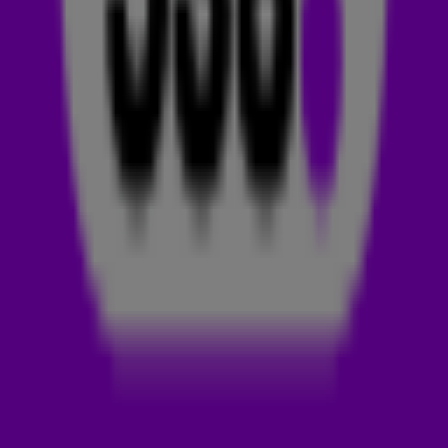
worden op Radio 538. Afgelopen maandag werd John Mayer
beoordeeld, en dat liep goed af voor de zanger!
SLAAPVERWEKKEND
Als klein kind was John al gefascineerd door de gitaar. Geen
wonder dus dat z’n ouders hem op muziekles deden. Daar
leerde hij de kunst van het gitaarspelen, wat er uiteindelijk
voor zorgde dat John op z’n 26e beroemd werd met het
nummer Daughters.
De laatste keer dat de zanger écht een grote hit had, was in
2010 met Perfectly Lonely. Daarna heeft-ie nog veel muziek
uitgebracht (
volgens Ava Max vooral slaapverwekkende
nummers
), maar weinig wist de hitlijsten te bereiken. Tot nu!
2021 zou zomaar eens het jaar kunnen zijn dat John Mayer
bovenaan de
538 TOP 50
komt te staan. 😮
MAAK ’T OF KRAAK ‘T