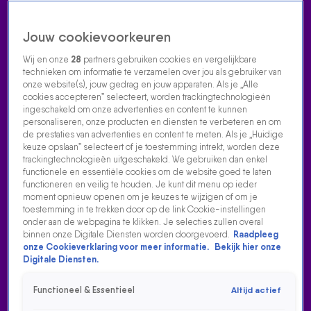
Jouw cookievoorkeuren
Wij en onze
28
partners gebruiken cookies en vergelijkbare
technieken om informatie te verzamelen over jou als gebruiker van
onze website(s), jouw gedrag en jouw apparaten. Als je „Alle
cookies accepteren” selecteert, worden trackingtechnologieën
Home
Acties
Radio luisteren
538 dj's
Shows
Muziek
Evenementen
ingeschakeld om onze advertenties en content te kunnen
VOLG RADIO 538
personaliseren, onze producten en diensten te verbeteren en om
de prestaties van advertenties en content te meten. Als je „Huidige
keuze opslaan” selecteert of je toestemming intrekt, worden deze
trackingtechnologieën uitgeschakeld. We gebruiken dan enkel
Zoeken
functionele en essentiële cookies om de website goed te laten
functioneren en veilig te houden. Je kunt dit menu op ieder
moment opnieuw openen om je keuzes te wijzigen of om je
toestemming in te trekken door op de link Cookie-instellingen
Home
Radio Luisteren
538 Gemist
Acties
Alle zenders
onder aan de webpagina te klikken. Je selecties zullen overal
binnen onze Digitale Diensten worden doorgevoerd.
Raadpleeg
onze Cookieverklaring voor meer informatie.
Bekijk hier onze
Digitale Diensten.
Functioneel & Essentieel
Altijd actief