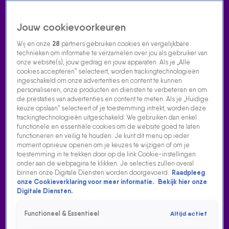
Jouw cookievoorkeuren
Wij en onze
28
partners gebruiken cookies en vergelijkbare
technieken om informatie te verzamelen over jou als gebruiker van
onze website(s), jouw gedrag en jouw apparaten. Als je „Alle
cookies accepteren” selecteert, worden trackingtechnologieën
Home
Acties
Radio luisteren
538 dj's
Shows
Muziek
Evenementen
ingeschakeld om onze advertenties en content te kunnen
VOLG RADIO 538
personaliseren, onze producten en diensten te verbeteren en om
de prestaties van advertenties en content te meten. Als je „Huidige
keuze opslaan” selecteert of je toestemming intrekt, worden deze
trackingtechnologieën uitgeschakeld. We gebruiken dan enkel
Zoeken
functionele en essentiële cookies om de website goed te laten
functioneren en veilig te houden. Je kunt dit menu op ieder
moment opnieuw openen om je keuzes te wijzigen of om je
toestemming in te trekken door op de link Cookie-instellingen
Home
Radio Luisteren
538 Gemist
Acties
Alle zenders
onder aan de webpagina te klikken. Je selecties zullen overal
binnen onze Digitale Diensten worden doorgevoerd.
Raadpleeg
onze Cookieverklaring voor meer informatie.
Bekijk hier onze
Digitale Diensten.
Functioneel & Essentieel
Altijd actief