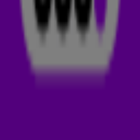
in 2010 hoog in de wereldwijde hitlijsten, maar wist je dat het
nummer er bijna nooit geweest was?
De Britse producer Alex Da Kid maakte Love The Way You Lie
al in 2007(!), toch duurde het nog drie jaar voordat de track
werd uitgebracht. Niemand in de muziekindustrie was namelijk
geïnteresseerd in het nummer. Gelukkig was één iemand wel
positief: Eminem! Maar toen de rapper hem dat liet weten,
ontstond het volgende probleem. Marshall Bruce Mathers III,
zoals Eminem echt heet, wilde het nummer zonder de hulp
van Alex Da Kid afmaken. Na een korte discussie nodigde
Eminem de producer toch uit om naar Detroit te komen, en
de rest is (hit)geschiedenis...
RIHANNA
Niet Rihanna, maar Skylar Grey was de zangeres die Love The
Way You Lie zou gaan inzingen. Maar omdat de Amerikaanse
zangeres op het moment van de opnames aan het touren
was en geen studio kon vinden, werd Rihanna benaderd.