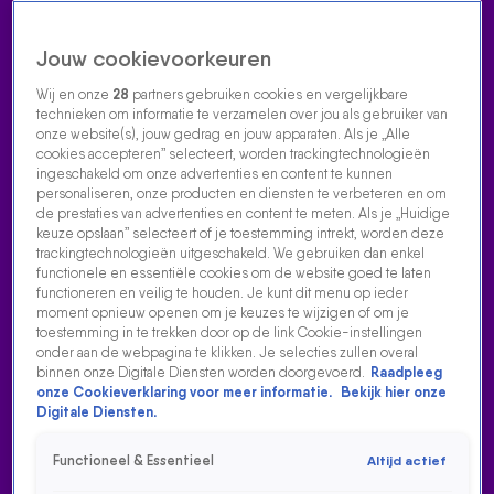
Jouw cookievoorkeuren
Wij en onze
28
partners gebruiken cookies en vergelijkbare
technieken om informatie te verzamelen over jou als gebruiker van
onze website(s), jouw gedrag en jouw apparaten. Als je „Alle
cookies accepteren” selecteert, worden trackingtechnologieën
Home
Acties
Radio luisteren
538 dj's
Shows
Muziek
Evenementen
ingeschakeld om onze advertenties en content te kunnen
VOLG RADIO 538
personaliseren, onze producten en diensten te verbeteren en om
de prestaties van advertenties en content te meten. Als je „Huidige
keuze opslaan” selecteert of je toestemming intrekt, worden deze
trackingtechnologieën uitgeschakeld. We gebruiken dan enkel
Zoeken
functionele en essentiële cookies om de website goed te laten
functioneren en veilig te houden. Je kunt dit menu op ieder
moment opnieuw openen om je keuzes te wijzigen of om je
toestemming in te trekken door op de link Cookie-instellingen
Home
Radio Luisteren
538 Gemist
Acties
Alle zenders
onder aan de webpagina te klikken. Je selecties zullen overal
binnen onze Digitale Diensten worden doorgevoerd.
Raadpleeg
onze Cookieverklaring voor meer informatie.
Bekijk hier onze
Digitale Diensten.
Functioneel & Essentieel
Altijd actief