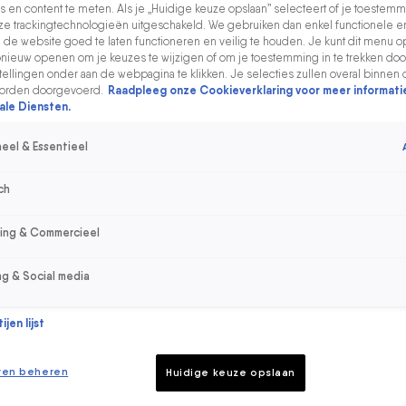
s en content te meten. Als je „Huidige keuze opslaan” selecteert of je toestemmi
e trackingtechnologieën uitgeschakeld. We gebruiken dan enkel functionele e
de website goed te laten functioneren en veilig te houden. Je kunt dit menu o
ieuw openen om je keuzes te wijzigen of om je toestemming in te trekken door
ellingen onder aan de webpagina te klikken. Je selecties zullen overal binnen 
orden doorgevoerd.
Raadpleeg onze Cookieverklaring voor meer informati
ale Diensten.
eel & Essentieel
ch
sing & Commercieel
ng & Social media
jen lijst
ren beheren
Huidige keuze opslaan