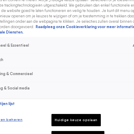
e trackingtechnologieën uitgeschakeld. We gebruiken dan enkel functionele e
de website goed te laten functioneren en veilig te houden. Je kunt dit menu o
ieuw openen om je keuzes te wijzigen of om je toestemming in te trekken door
ellingen onder aan de webpagina te klikken. Je selecties zullen overal binnen 
orden doorgevoerd.
Raadpleeg onze Cookieverklaring voor meer informati
ale Diensten.
eel & Essentieel
ch
sing & Commercieel
ng & Social media
jen lijst
ren beheren
Huidige keuze opslaan