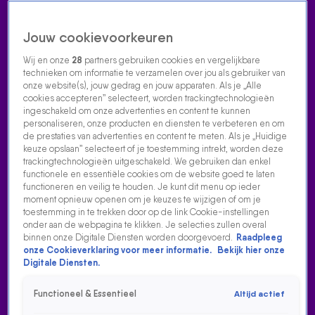
Jouw cookievoorkeuren
Wij en onze
28
partners gebruiken cookies en vergelijkbare
technieken om informatie te verzamelen over jou als gebruiker van
onze website(s), jouw gedrag en jouw apparaten. Als je „Alle
cookies accepteren” selecteert, worden trackingtechnologieën
Home
Acties
Radio luisteren
538 dj's
Shows
Muziek
Evenementen
ingeschakeld om onze advertenties en content te kunnen
VOLG RADIO 538
personaliseren, onze producten en diensten te verbeteren en om
de prestaties van advertenties en content te meten. Als je „Huidige
keuze opslaan” selecteert of je toestemming intrekt, worden deze
trackingtechnologieën uitgeschakeld. We gebruiken dan enkel
Zoeken
functionele en essentiële cookies om de website goed te laten
functioneren en veilig te houden. Je kunt dit menu op ieder
moment opnieuw openen om je keuzes te wijzigen of om je
toestemming in te trekken door op de link Cookie-instellingen
Home
Radio Luisteren
538 Gemist
Acties
Alle zenders
onder aan de webpagina te klikken. Je selecties zullen overal
binnen onze Digitale Diensten worden doorgevoerd.
Raadpleeg
onze Cookieverklaring voor meer informatie.
Bekijk hier onze
Digitale Diensten.
Functioneel & Essentieel
Altijd actief