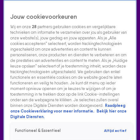
Jouw cookievoorkeuren
Wij en onze
28
partners gebruiken cookies en vergelijkbare
technieken om informatie te verzamelen over jou als gebruiker van
onze website(s), jouw gedrag en jouw apparaten. Als je „Alle
cookies accepteren” selecteert, worden trackingtechnologieën
Home
Acties
Radio luisteren
538 dj's
Shows
Muziek
Evenementen
ingeschakeld om onze advertenties en content te kunnen
VOLG RADIO 538
personaliseren, onze producten en diensten te verbeteren en om
de prestaties van advertenties en content te meten. Als je „Huidige
keuze opslaan” selecteert of je toestemming intrekt, worden deze
trackingtechnologieën uitgeschakeld. We gebruiken dan enkel
Zoeken
functionele en essentiële cookies om de website goed te laten
functioneren en veilig te houden. Je kunt dit menu op ieder
moment opnieuw openen om je keuzes te wijzigen of om je
toestemming in te trekken door op de link Cookie-instellingen
Home
Radio Luisteren
538 Gemist
Acties
Alle zenders
onder aan de webpagina te klikken. Je selecties zullen overal
binnen onze Digitale Diensten worden doorgevoerd.
Raadpleeg
onze Cookieverklaring voor meer informatie.
Bekijk hier onze
Digitale Diensten.
Functioneel & Essentieel
Altijd actief