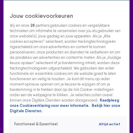
Jouw cookievoorkeuren
Wij en onze
28
partners gebruiken cookies en vergelijkbare
technieken om informatie te verzamelen over jou als gebruiker van
onze website(s), jouw gedrag en jouw apparaten. Als je „Alle
cookies accepteren” selecteert, worden trackingtechnologieën
Home
Acties
Radio luisteren
538 dj's
Shows
Muziek
Evenementen
ingeschakeld om onze advertenties en content te kunnen
VOLG RADIO 538
personaliseren, onze producten en diensten te verbeteren en om
de prestaties van advertenties en content te meten. Als je „Huidige
keuze opslaan” selecteert of je toestemming intrekt, worden deze
trackingtechnologieën uitgeschakeld. We gebruiken dan enkel
Zoeken
functionele en essentiële cookies om de website goed te laten
functioneren en veilig te houden. Je kunt dit menu op ieder
moment opnieuw openen om je keuzes te wijzigen of om je
toestemming in te trekken door op de link Cookie-instellingen
Home
Radio Luisteren
538 Gemist
Acties
Alle zenders
onder aan de webpagina te klikken. Je selecties zullen overal
binnen onze Digitale Diensten worden doorgevoerd.
Raadpleeg
onze Cookieverklaring voor meer informatie.
Bekijk hier onze
Digitale Diensten.
Functioneel & Essentieel
Altijd actief