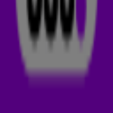
Op donderdag 21 november werden
Alok
& Annita in de
spotlight gezet met hun nieuwste track Looking For Love. De
538-luisteraars hebben deze GEMAAKT! Luister 'm zelf
hierboven. 👀❤️
ALOK
Alok Achkar Peres Petrillo is een Braziliaanse muzikant, dj en
producer. Alok staat bekend om zijn hit
Hear Me Now
uit 2016.
Dit nummer maakte hij in samenwerking met zanger Bruno
Martini en de singer-songwriter Zeeba. En niet zonder
succes, want Alok werd in 2021 én 2022 door DJ Mag
uitgeroepen tot de vierde beste dj ter wereld!
ANITTA
Anitta begint met zingen op achtjarige leeftijd in het
kerkkoor van Santa Luzia in Rio de Janeiro. Op haar
zeventiende besluit ze zich volledig op haar zangcarrière te