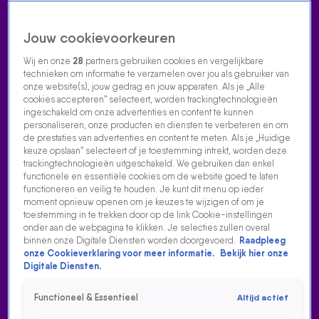
Jouw cookievoorkeuren
Wij en onze
28
partners gebruiken cookies en vergelijkbare
technieken om informatie te verzamelen over jou als gebruiker van
onze website(s), jouw gedrag en jouw apparaten. Als je „Alle
cookies accepteren” selecteert, worden trackingtechnologieën
Home
Acties
Radio luisteren
538 dj's
Shows
Muziek
Evenementen
ingeschakeld om onze advertenties en content te kunnen
VOLG RADIO 538
personaliseren, onze producten en diensten te verbeteren en om
de prestaties van advertenties en content te meten. Als je „Huidige
keuze opslaan” selecteert of je toestemming intrekt, worden deze
trackingtechnologieën uitgeschakeld. We gebruiken dan enkel
Zoeken
functionele en essentiële cookies om de website goed te laten
functioneren en veilig te houden. Je kunt dit menu op ieder
moment opnieuw openen om je keuzes te wijzigen of om je
toestemming in te trekken door op de link Cookie-instellingen
Home
Radio Luisteren
538 Gemist
Acties
Alle zenders
onder aan de webpagina te klikken. Je selecties zullen overal
binnen onze Digitale Diensten worden doorgevoerd.
Raadpleeg
onze Cookieverklaring voor meer informatie.
Bekijk hier onze
Digitale Diensten.
Functioneel & Essentieel
Altijd actief