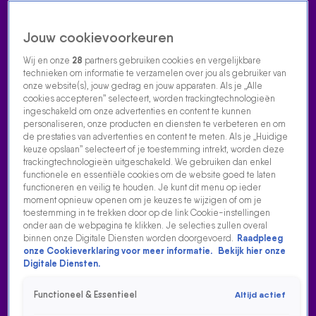
Jouw cookievoorkeuren
Wij en onze
28
partners gebruiken cookies en vergelijkbare
technieken om informatie te verzamelen over jou als gebruiker van
onze website(s), jouw gedrag en jouw apparaten. Als je „Alle
cookies accepteren” selecteert, worden trackingtechnologieën
Home
Acties
Radio luisteren
538 dj's
Shows
Muziek
Evenementen
ingeschakeld om onze advertenties en content te kunnen
VOLG RADIO 538
personaliseren, onze producten en diensten te verbeteren en om
de prestaties van advertenties en content te meten. Als je „Huidige
keuze opslaan” selecteert of je toestemming intrekt, worden deze
trackingtechnologieën uitgeschakeld. We gebruiken dan enkel
Zoeken
functionele en essentiële cookies om de website goed te laten
functioneren en veilig te houden. Je kunt dit menu op ieder
moment opnieuw openen om je keuzes te wijzigen of om je
toestemming in te trekken door op de link Cookie-instellingen
Home
Radio Luisteren
538 Gemist
Acties
Alle zenders
onder aan de webpagina te klikken. Je selecties zullen overal
binnen onze Digitale Diensten worden doorgevoerd.
Raadpleeg
onze Cookieverklaring voor meer informatie.
Bekijk hier onze
Digitale Diensten.
Functioneel & Essentieel
Altijd actief