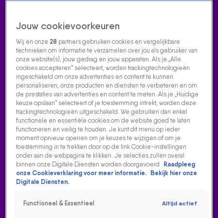
Jouw cookievoorkeuren
Wij en onze
28
partners gebruiken cookies en vergelijkbare
technieken om informatie te verzamelen over jou als gebruiker van
onze website(s), jouw gedrag en jouw apparaten. Als je „Alle
cookies accepteren” selecteert, worden trackingtechnologieën
Home
Acties
Radio luisteren
538 dj's
Shows
Muziek
Evenementen
ingeschakeld om onze advertenties en content te kunnen
VOLG RADIO 538
personaliseren, onze producten en diensten te verbeteren en om
de prestaties van advertenties en content te meten. Als je „Huidige
keuze opslaan” selecteert of je toestemming intrekt, worden deze
trackingtechnologieën uitgeschakeld. We gebruiken dan enkel
Zoeken
functionele en essentiële cookies om de website goed te laten
functioneren en veilig te houden. Je kunt dit menu op ieder
moment opnieuw openen om je keuzes te wijzigen of om je
toestemming in te trekken door op de link Cookie-instellingen
Home
Radio Luisteren
538 Gemist
Acties
Alle zenders
onder aan de webpagina te klikken. Je selecties zullen overal
binnen onze Digitale Diensten worden doorgevoerd.
Raadpleeg
onze Cookieverklaring voor meer informatie.
Bekijk hier onze
Digitale Diensten.
Functioneel & Essentieel
Altijd actief