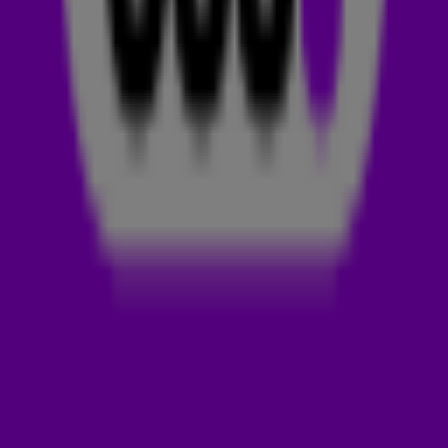
gezet. Een gekraakt nummer zal je niet zo snel terughoren
op 538.
Op dinsdagavond 4 maart was Sorry I'm Here For Someone
Else, de nieuwste track van
Benson Boone
, te horen in Maak
't of Kraak 't! De 538-luisteraars hebben dit nummer
GEMAAKT. Luister 'm zelf hierboven. 🫣
BENSON BOONE
De Amerikaanse singer-songwriter Benson James Boone
begon
, begon al vroeg met muziek maken. Zijn echte
avontuur begon op TikTok, waar hij zijn stem de wereld in
slingerde. En
guess what?
Zijn succes op het social media
platform
zorgde ervoor dat hij een contract kreeg bij het
label van
Imagine Dragons
.
Met hits als
Beautiful Things
,
Ghost Town
en
In The Stars
heeft Benson bewezen dat hij niet meer weg te denken is uit
de hitlijsten.
Nu komt hij met de single Sorry I'm Here For