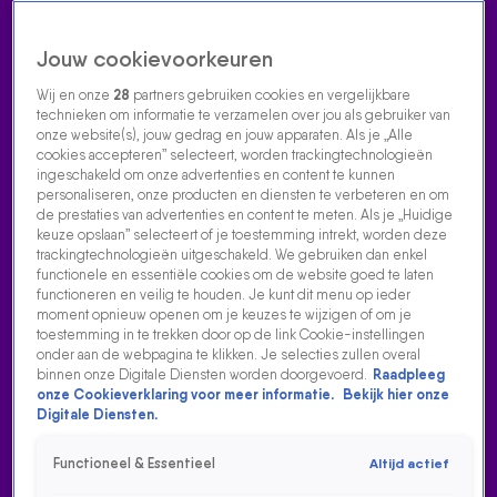
Jouw cookievoorkeuren
Wij en onze
28
partners gebruiken cookies en vergelijkbare
technieken om informatie te verzamelen over jou als gebruiker van
onze website(s), jouw gedrag en jouw apparaten. Als je „Alle
cookies accepteren” selecteert, worden trackingtechnologieën
Home
Acties
Radio luisteren
538 dj's
Shows
Muziek
Evenementen
ingeschakeld om onze advertenties en content te kunnen
VOLG RADIO 538
personaliseren, onze producten en diensten te verbeteren en om
de prestaties van advertenties en content te meten. Als je „Huidige
keuze opslaan” selecteert of je toestemming intrekt, worden deze
trackingtechnologieën uitgeschakeld. We gebruiken dan enkel
Zoeken
functionele en essentiële cookies om de website goed te laten
functioneren en veilig te houden. Je kunt dit menu op ieder
moment opnieuw openen om je keuzes te wijzigen of om je
toestemming in te trekken door op de link Cookie-instellingen
Home
Radio Luisteren
538 Gemist
Acties
Alle zenders
onder aan de webpagina te klikken. Je selecties zullen overal
binnen onze Digitale Diensten worden doorgevoerd.
Raadpleeg
onze Cookieverklaring voor meer informatie.
Bekijk hier onze
Digitale Diensten.
Functioneel & Essentieel
Altijd actief