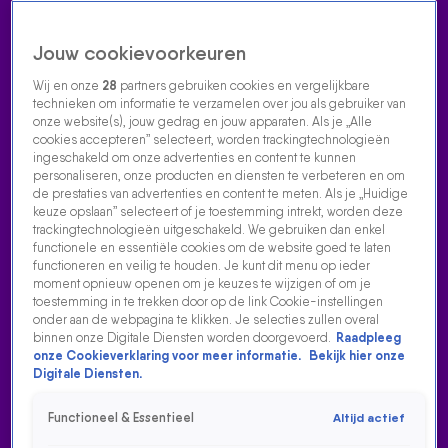
Jouw cookievoorkeuren
Wij en onze
28
partners gebruiken cookies en vergelijkbare
technieken om informatie te verzamelen over jou als gebruiker van
onze website(s), jouw gedrag en jouw apparaten. Als je „Alle
cookies accepteren” selecteert, worden trackingtechnologieën
Home
Acties
Radio luisteren
538 dj's
Shows
Muziek
Evenementen
ingeschakeld om onze advertenties en content te kunnen
VOLG RADIO 538
personaliseren, onze producten en diensten te verbeteren en om
de prestaties van advertenties en content te meten. Als je „Huidige
keuze opslaan” selecteert of je toestemming intrekt, worden deze
trackingtechnologieën uitgeschakeld. We gebruiken dan enkel
Zoeken
functionele en essentiële cookies om de website goed te laten
functioneren en veilig te houden. Je kunt dit menu op ieder
moment opnieuw openen om je keuzes te wijzigen of om je
toestemming in te trekken door op de link Cookie-instellingen
Home
Radio Luisteren
538 Gemist
Acties
Alle zenders
onder aan de webpagina te klikken. Je selecties zullen overal
binnen onze Digitale Diensten worden doorgevoerd.
Raadpleeg
onze Cookieverklaring voor meer informatie.
Bekijk hier onze
Digitale Diensten.
Functioneel & Essentieel
Altijd actief