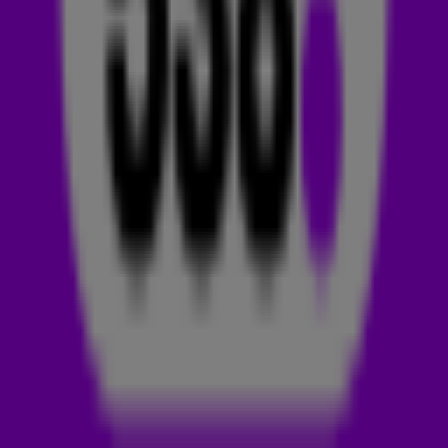
Dimitri Vegas & Like Mike,
Tiësto
, Dido en W&W in de
spotlights met hun nieuwe track Thank You (Not So Bad).
De 538-luisteraars hebben deze track GEMAAKT, dus je gaat
'm vaker horen op Radio 538.
DIMITRI VEGAS & LIKE MIKE
De broers Dimitri en Michael Thivaios vormen samen het dj-
en producer duo Dimitri Vegas & Like Mike. Samen begonnen
ze op jonge leeftijd al te experimenteren met muziek.
Ondertussen hebben de broers al twee keer op plek 1
gestaan in de jaarlijkse
DJ Mag Top 100
! Wist je dat Dimitri
Vegas ook nog een ander talent heeft? Hij speelde een rol in
verschillende films, zoals Patser, Hazard en Jurassic World:
Dominion.
TIËSTO
538-dj Tiësto draaide op 19-jarige leeftijd al drie avonden