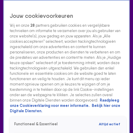
Jouw cookievoorkeuren
Wij en onze
28
partners gebruiken cookies en vergelijkbare
technieken om informatie te verzamelen over jou als gebruiker van
onze website(s), jouw gedrag en jouw apparaten. Als je „Alle
cookies accepteren” selecteert, worden trackingtechnologieën
Home
Acties
Radio luisteren
538 dj's
Shows
Muziek
Evenementen
ingeschakeld om onze advertenties en content te kunnen
VOLG RADIO 538
personaliseren, onze producten en diensten te verbeteren en om
de prestaties van advertenties en content te meten. Als je „Huidige
keuze opslaan” selecteert of je toestemming intrekt, worden deze
trackingtechnologieën uitgeschakeld. We gebruiken dan enkel
Zoeken
functionele en essentiële cookies om de website goed te laten
functioneren en veilig te houden. Je kunt dit menu op ieder
moment opnieuw openen om je keuzes te wijzigen of om je
toestemming in te trekken door op de link Cookie-instellingen
Home
Radio Luisteren
538 Gemist
Acties
Alle zenders
onder aan de webpagina te klikken. Je selecties zullen overal
binnen onze Digitale Diensten worden doorgevoerd.
Raadpleeg
onze Cookieverklaring voor meer informatie.
Bekijk hier onze
Digitale Diensten.
Functioneel & Essentieel
Altijd actief