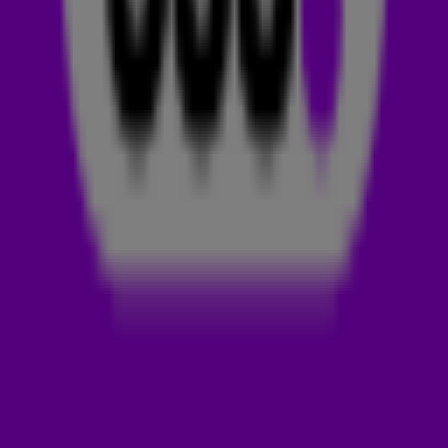
GEMAAKT! Luister het
nummer snel hieronder. 👇
TWAALFDE ALBUM
De Amerikaanse rapper Eminem, die ook wel
The Real Slim
Shady
wordt genoemd, heeft na vier jaar eindelijk weer een
nieuw nummer uitgebracht: Houdini! Hmmm, heeft hij hiervoor
toevallig bij Dua Lipa afgekeken? 🤔 Houdini is alvast een
voorproefje op Eminems twaalfde album. Hij gebruikte de
track Abracadabra van de Steve Miller Band als basis voor zijn
nieuwe nummer. Ook bevat het nummer verwijzingen naar
andere nummers van Eminem, zoals
My Name Is
uit
1999,
Without Me
uit 2002 en
Just Lose It
uit 2004.
EMINEM
Samen met een vriend organiseerde Marshall Bruce Mathers,
zoals Eminem echt heet,
freestyle rap battles
tijdens de lunch
op school. Hier trad hij op als M&M. Die naam is gebaseerd
op zijn voor- en achternaam. Later heeft-ie het veranderd in