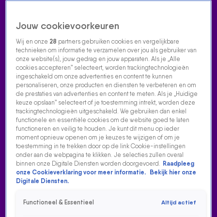
Jouw cookievoorkeuren
Wij en onze
28
partners gebruiken cookies en vergelijkbare
technieken om informatie te verzamelen over jou als gebruiker van
onze website(s), jouw gedrag en jouw apparaten. Als je „Alle
cookies accepteren” selecteert, worden trackingtechnologieën
Home
Acties
Radio luisteren
538 dj's
Shows
Muziek
Evenementen
ingeschakeld om onze advertenties en content te kunnen
VOLG RADIO 538
personaliseren, onze producten en diensten te verbeteren en om
de prestaties van advertenties en content te meten. Als je „Huidige
keuze opslaan” selecteert of je toestemming intrekt, worden deze
trackingtechnologieën uitgeschakeld. We gebruiken dan enkel
Zoeken
functionele en essentiële cookies om de website goed te laten
functioneren en veilig te houden. Je kunt dit menu op ieder
moment opnieuw openen om je keuzes te wijzigen of om je
toestemming in te trekken door op de link Cookie-instellingen
Home
Radio Luisteren
538 Gemist
Acties
Alle zenders
onder aan de webpagina te klikken. Je selecties zullen overal
binnen onze Digitale Diensten worden doorgevoerd.
Raadpleeg
onze Cookieverklaring voor meer informatie.
Bekijk hier onze
Digitale Diensten.
Functioneel & Essentieel
Altijd actief