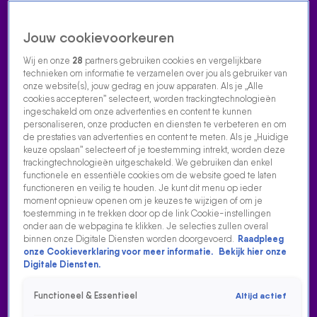
Jouw cookievoorkeuren
Wij en onze
28
partners gebruiken cookies en vergelijkbare
technieken om informatie te verzamelen over jou als gebruiker van
onze website(s), jouw gedrag en jouw apparaten. Als je „Alle
cookies accepteren” selecteert, worden trackingtechnologieën
Home
Acties
Radio luisteren
538 dj's
Shows
Muziek
Evenementen
ingeschakeld om onze advertenties en content te kunnen
VOLG RADIO 538
personaliseren, onze producten en diensten te verbeteren en om
de prestaties van advertenties en content te meten. Als je „Huidige
keuze opslaan” selecteert of je toestemming intrekt, worden deze
trackingtechnologieën uitgeschakeld. We gebruiken dan enkel
Zoeken
functionele en essentiële cookies om de website goed te laten
functioneren en veilig te houden. Je kunt dit menu op ieder
moment opnieuw openen om je keuzes te wijzigen of om je
toestemming in te trekken door op de link Cookie-instellingen
Home
Radio Luisteren
538 Gemist
Acties
Alle zenders
onder aan de webpagina te klikken. Je selecties zullen overal
binnen onze Digitale Diensten worden doorgevoerd.
Raadpleeg
onze Cookieverklaring voor meer informatie.
Bekijk hier onze
Digitale Diensten.
Functioneel & Essentieel
Altijd actief