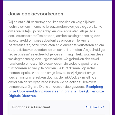
Jouw cookievoorkeuren
Wij en onze
28
partners gebruiken cookies en vergelijkbare
technieken om informatie te verzamelen over jou als gebruiker van
onze website(s), jouw gedrag en jouw apparaten. Als je „Alle
cookies accepteren” selecteert, worden trackingtechnologieën
Home
Acties
Radio luisteren
538 dj's
Shows
Muziek
Evenementen
ingeschakeld om onze advertenties en content te kunnen
VOLG RADIO 538
personaliseren, onze producten en diensten te verbeteren en om
de prestaties van advertenties en content te meten. Als je „Huidige
keuze opslaan” selecteert of je toestemming intrekt, worden deze
trackingtechnologieën uitgeschakeld. We gebruiken dan enkel
Zoeken
functionele en essentiële cookies om de website goed te laten
functioneren en veilig te houden. Je kunt dit menu op ieder
moment opnieuw openen om je keuzes te wijzigen of om je
toestemming in te trekken door op de link Cookie-instellingen
Home
Radio Luisteren
538 Gemist
Acties
Alle zenders
onder aan de webpagina te klikken. Je selecties zullen overal
binnen onze Digitale Diensten worden doorgevoerd.
Raadpleeg
onze Cookieverklaring voor meer informatie.
Bekijk hier onze
Digitale Diensten.
Functioneel & Essentieel
Altijd actief