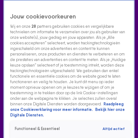
Jouw cookievoorkeuren
Wij en onze
28
partners gebruiken cookies en vergelijkbare
technieken om informatie te verzamelen over jou als gebruiker van
onze website(s), jouw gedrag en jouw apparaten. Als je „Alle
cookies accepteren” selecteert, worden trackingtechnologieën
Home
Acties
Radio luisteren
538 dj's
Shows
Muziek
Evenementen
ingeschakeld om onze advertenties en content te kunnen
VOLG RADIO 538
personaliseren, onze producten en diensten te verbeteren en om
de prestaties van advertenties en content te meten. Als je „Huidige
keuze opslaan” selecteert of je toestemming intrekt, worden deze
trackingtechnologieën uitgeschakeld. We gebruiken dan enkel
Zoeken
functionele en essentiële cookies om de website goed te laten
functioneren en veilig te houden. Je kunt dit menu op ieder
moment opnieuw openen om je keuzes te wijzigen of om je
toestemming in te trekken door op de link Cookie-instellingen
Home
Radio Luisteren
538 Gemist
Acties
Alle zenders
onder aan de webpagina te klikken. Je selecties zullen overal
binnen onze Digitale Diensten worden doorgevoerd.
Raadpleeg
onze Cookieverklaring voor meer informatie.
Bekijk hier onze
Digitale Diensten.
Functioneel & Essentieel
Altijd actief