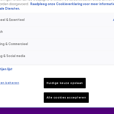
orden doorgevoerd.
Raadpleeg onze Cookieverklaring voor meer informati
ale Diensten.
eel & Essentieel
ch
sing & Commercieel
ng & Social media
jen lijst
ren beheren
Huidige keuze opslaan
Alle cookies accepteren