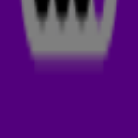
Maandagavond 8 april werd Glass Animals met hun nieuwe
track Creatures In Heaven in de schijnwerpers gezet. De
538-luisteraars hebben deze track GEMAAKT! Luister de
track snel hieronder.👇
GLASS ANIMALS
De indierockband Glass Animals ken je waarschijnlijk van de
track
Heat Waves
uit 2020. Deze track vrolijkte de
lockdowns tijdens corona nog een beetje op. Glass Animals
bestaat uit j
eugdvrienden Dave Bayley, Joe Seaward, Ed
Irwin-Singer en Drew MacFarlane.
Nu is de band terug met de track Creatures In Heaven. Dit is
een voorproefje van hun nieuwe album ‘I Love You So F***ing
Much’. Blijf
Glass Animals
dus in de gaten houden!
ONTVANG ONZE NIEUWSBRIEF
Meld je aan voor de nieuwsbrief van Radio 538 en blijf op de
hoogte van het laatste 538-nieuws.