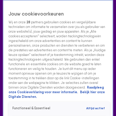
Jouw cookievoorkeuren
Wij en onze
28
partners gebruiken cookies en vergelijkbare
technieken om informatie te verzamelen over jou als gebruiker van
onze website(s), jouw gedrag en jouw apparaten. Als je „Alle
cookies accepteren” selecteert, worden trackingtechnologieën
Home
Acties
Radio luisteren
538 dj's
Shows
Muziek
Evenementen
ingeschakeld om onze advertenties en content te kunnen
VOLG RADIO 538
personaliseren, onze producten en diensten te verbeteren en om
de prestaties van advertenties en content te meten. Als je „Huidige
keuze opslaan” selecteert of je toestemming intrekt, worden deze
trackingtechnologieën uitgeschakeld. We gebruiken dan enkel
Zoeken
functionele en essentiële cookies om de website goed te laten
functioneren en veilig te houden. Je kunt dit menu op ieder
moment opnieuw openen om je keuzes te wijzigen of om je
toestemming in te trekken door op de link Cookie-instellingen
Home
Radio Luisteren
538 Gemist
Acties
Alle zenders
onder aan de webpagina te klikken. Je selecties zullen overal
binnen onze Digitale Diensten worden doorgevoerd.
Raadpleeg
onze Cookieverklaring voor meer informatie.
Bekijk hier onze
Digitale Diensten.
Functioneel & Essentieel
Altijd actief