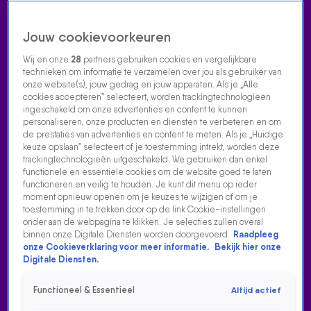
Jouw cookievoorkeuren
Wij en onze
28
partners gebruiken cookies en vergelijkbare
technieken om informatie te verzamelen over jou als gebruiker van
onze website(s), jouw gedrag en jouw apparaten. Als je „Alle
cookies accepteren” selecteert, worden trackingtechnologieën
Home
Acties
Radio luisteren
538 dj's
Shows
Muziek
Evenementen
ingeschakeld om onze advertenties en content te kunnen
VOLG RADIO 538
personaliseren, onze producten en diensten te verbeteren en om
de prestaties van advertenties en content te meten. Als je „Huidige
keuze opslaan” selecteert of je toestemming intrekt, worden deze
trackingtechnologieën uitgeschakeld. We gebruiken dan enkel
Zoeken
functionele en essentiële cookies om de website goed te laten
functioneren en veilig te houden. Je kunt dit menu op ieder
moment opnieuw openen om je keuzes te wijzigen of om je
toestemming in te trekken door op de link Cookie-instellingen
Home
Radio Luisteren
538 Gemist
Acties
Alle zenders
onder aan de webpagina te klikken. Je selecties zullen overal
binnen onze Digitale Diensten worden doorgevoerd.
Raadpleeg
onze Cookieverklaring voor meer informatie.
Bekijk hier onze
Digitale Diensten.
Functioneel & Essentieel
Altijd actief