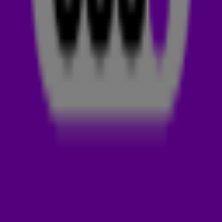
gekraakte track komt helaas niet snel terug.
Op zondagavond 30 juni werden Jax Jones, Joel Corry en
Jason Derulo in de spotlights gezet met hun nieuwe track
Tonight (D.I.Y.A). De 538-luisteraars hebben dit nummer
GEMAAKT! Luister 'm hieronder. 🤩👇
JAX JONES
De 36-jarige Britse Jax Jones is een producer en
tekstschrijver. De dj beschrijft zijn muziek als
DEEP JOY
en
staat bekend om zijn vele samenwerkingen. Je zou hem
bijvoorbeeld kunnen kennen van de track
You Don't Know Me
,
die hij samen met
Raye
uitbracht in 2016. Sindsdien heeft hij
meerdere samenwerkingen op zijn naam staan met onder
andere
Bebe Rexha
,
Ella Henderson
en
Calum Scott
.
Jax heeft al eerder samengewerkt met Joel Corry, ook een
Britse dj een producer. Het duo produceerde de track
Out
Out
met Charli XCX en Saweetie, waarin
Alors On Danse
van