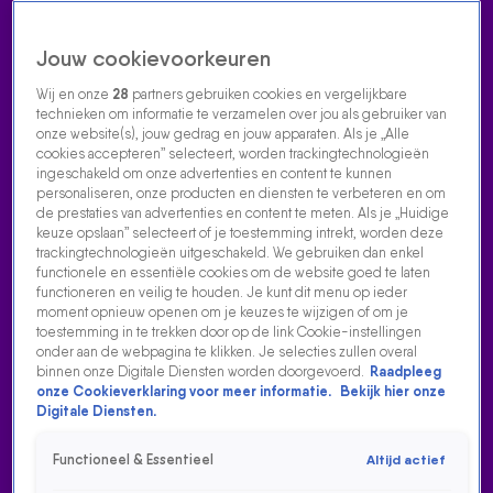
Jouw cookievoorkeuren
Wij en onze
28
partners gebruiken cookies en vergelijkbare
technieken om informatie te verzamelen over jou als gebruiker van
onze website(s), jouw gedrag en jouw apparaten. Als je „Alle
cookies accepteren” selecteert, worden trackingtechnologieën
Home
Acties
Radio luisteren
538 dj's
Shows
Muziek
Evenementen
ingeschakeld om onze advertenties en content te kunnen
VOLG RADIO 538
personaliseren, onze producten en diensten te verbeteren en om
de prestaties van advertenties en content te meten. Als je „Huidige
keuze opslaan” selecteert of je toestemming intrekt, worden deze
trackingtechnologieën uitgeschakeld. We gebruiken dan enkel
Zoeken
functionele en essentiële cookies om de website goed te laten
functioneren en veilig te houden. Je kunt dit menu op ieder
moment opnieuw openen om je keuzes te wijzigen of om je
toestemming in te trekken door op de link Cookie-instellingen
Home
Radio Luisteren
538 Gemist
Acties
Alle zenders
onder aan de webpagina te klikken. Je selecties zullen overal
binnen onze Digitale Diensten worden doorgevoerd.
Raadpleeg
onze Cookieverklaring voor meer informatie.
Bekijk hier onze
Digitale Diensten.
Functioneel & Essentieel
Altijd actief