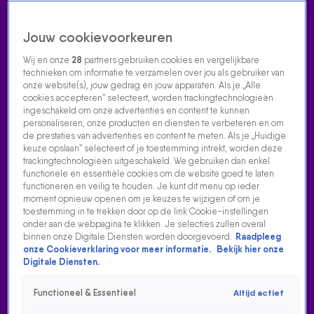
Jouw cookievoorkeuren
Wij en onze
28
partners gebruiken cookies en vergelijkbare
technieken om informatie te verzamelen over jou als gebruiker van
onze website(s), jouw gedrag en jouw apparaten. Als je „Alle
cookies accepteren” selecteert, worden trackingtechnologieën
Home
Acties
Radio luisteren
538 dj's
Shows
Muziek
Evenementen
ingeschakeld om onze advertenties en content te kunnen
VOLG RADIO 538
personaliseren, onze producten en diensten te verbeteren en om
de prestaties van advertenties en content te meten. Als je „Huidige
keuze opslaan” selecteert of je toestemming intrekt, worden deze
trackingtechnologieën uitgeschakeld. We gebruiken dan enkel
Zoeken
functionele en essentiële cookies om de website goed te laten
functioneren en veilig te houden. Je kunt dit menu op ieder
moment opnieuw openen om je keuzes te wijzigen of om je
toestemming in te trekken door op de link Cookie-instellingen
Home
Radio Luisteren
538 Gemist
Acties
Alle zenders
onder aan de webpagina te klikken. Je selecties zullen overal
binnen onze Digitale Diensten worden doorgevoerd.
Raadpleeg
onze Cookieverklaring voor meer informatie.
Bekijk hier onze
Digitale Diensten.
Functioneel & Essentieel
Altijd actief