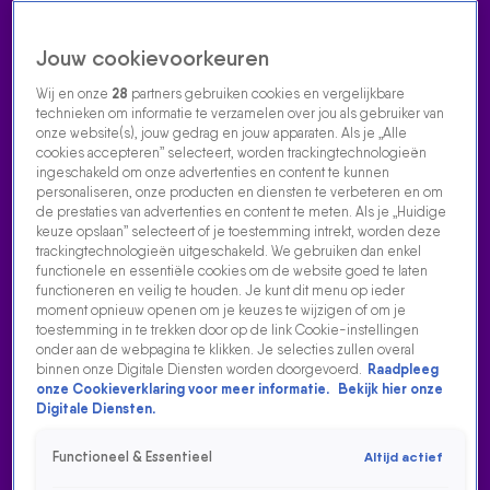
Jouw cookievoorkeuren
Wij en onze
28
partners gebruiken cookies en vergelijkbare
technieken om informatie te verzamelen over jou als gebruiker van
onze website(s), jouw gedrag en jouw apparaten. Als je „Alle
cookies accepteren” selecteert, worden trackingtechnologieën
Home
Acties
Radio luisteren
538 dj's
Shows
Muziek
Evenementen
ingeschakeld om onze advertenties en content te kunnen
VOLG RADIO 538
personaliseren, onze producten en diensten te verbeteren en om
de prestaties van advertenties en content te meten. Als je „Huidige
keuze opslaan” selecteert of je toestemming intrekt, worden deze
trackingtechnologieën uitgeschakeld. We gebruiken dan enkel
Zoeken
functionele en essentiële cookies om de website goed te laten
functioneren en veilig te houden. Je kunt dit menu op ieder
moment opnieuw openen om je keuzes te wijzigen of om je
toestemming in te trekken door op de link Cookie-instellingen
Home
Radio Luisteren
538 Gemist
Acties
Alle zenders
onder aan de webpagina te klikken. Je selecties zullen overal
binnen onze Digitale Diensten worden doorgevoerd.
Raadpleeg
onze Cookieverklaring voor meer informatie.
Bekijk hier onze
Digitale Diensten.
Functioneel & Essentieel
Altijd actief