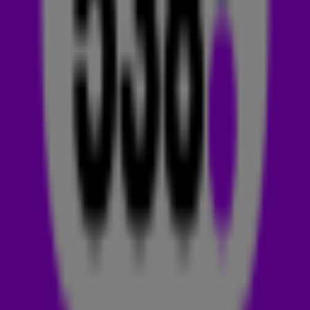
na een week dromen. Een gekraakte track krijgt deze kans
niet.
Dinsdagavond 14 mei stonden Jonas Blue, Galantis en Zoe
Wees in de spotlights met hun gloednieuwe track Mountains.
De 538-luisteraars hebben dit nummer GEMAAKT! Luister de
zomerse hit snel hieronder! ☀️
JONAS BLUE
Guy James Robin, beter bekend als Jonas Blue, is een Britse
dj en songwriter. Hij brak in 2015 door met een deephouse-
versie van de track
Fast Car
van Tracy Chapman. Dit werd
een internationale hit! Nog geen jaar later bracht Jonas weer
een succesvolle track uit:
Perfect Strangers.
Dit is net zoals
Mountains een perfecte zomerhit! Jonas heeft naast zijn
succes als artiest, ook zijn eigen platenlabel opgericht: Blue
Future.
Andere nummers die je naast Fast Car en Perfect Strangers