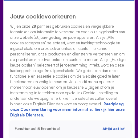
Jouw cookievoorkeuren
Wij en onze
28
partners gebruiken cookies en vergelijkbare
technieken om informatie te verzamelen over jou als gebruiker van
onze website(s), jouw gedrag en jouw apparaten. Als je „Alle
cookies accepteren” selecteert, worden trackingtechnologieën
Home
Acties
Radio luisteren
538 dj's
Shows
Muziek
Evenementen
ingeschakeld om onze advertenties en content te kunnen
VOLG RADIO 538
personaliseren, onze producten en diensten te verbeteren en om
de prestaties van advertenties en content te meten. Als je „Huidige
keuze opslaan” selecteert of je toestemming intrekt, worden deze
trackingtechnologieën uitgeschakeld. We gebruiken dan enkel
Zoeken
functionele en essentiële cookies om de website goed te laten
functioneren en veilig te houden. Je kunt dit menu op ieder
moment opnieuw openen om je keuzes te wijzigen of om je
toestemming in te trekken door op de link Cookie-instellingen
Home
Radio Luisteren
538 Gemist
Acties
Alle zenders
onder aan de webpagina te klikken. Je selecties zullen overal
binnen onze Digitale Diensten worden doorgevoerd.
Raadpleeg
onze Cookieverklaring voor meer informatie.
Bekijk hier onze
Digitale Diensten.
Functioneel & Essentieel
Altijd actief