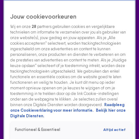
Jouw cookievoorkeuren
Wij en onze
28
partners gebruiken cookies en vergelijkbare
technieken om informatie te verzamelen over jou als gebruiker van
onze website(s), jouw gedrag en jouw apparaten. Als je „Alle
cookies accepteren” selecteert, worden trackingtechnologieën
Home
Acties
Radio luisteren
538 dj's
Shows
Muziek
Evenementen
ingeschakeld om onze advertenties en content te kunnen
VOLG RADIO 538
personaliseren, onze producten en diensten te verbeteren en om
de prestaties van advertenties en content te meten. Als je „Huidige
keuze opslaan” selecteert of je toestemming intrekt, worden deze
trackingtechnologieën uitgeschakeld. We gebruiken dan enkel
Zoeken
functionele en essentiële cookies om de website goed te laten
functioneren en veilig te houden. Je kunt dit menu op ieder
moment opnieuw openen om je keuzes te wijzigen of om je
toestemming in te trekken door op de link Cookie-instellingen
Home
Radio Luisteren
538 Gemist
Acties
Alle zenders
onder aan de webpagina te klikken. Je selecties zullen overal
binnen onze Digitale Diensten worden doorgevoerd.
Raadpleeg
onze Cookieverklaring voor meer informatie.
Bekijk hier onze
Digitale Diensten.
Functioneel & Essentieel
Altijd actief