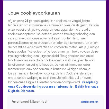
Jouw cookievoorkeuren
Wij en onze
28
partners gebruiken cookies en vergelijkbare
technieken om informatie te verzamelen over jou als gebruiker van
onze website(s), jouw gedrag en jouw apparaten. Als je „Alle
cookies accepteren” selecteert, worden trackingtechnologieën
Home
Acties
Radio luisteren
538 dj's
Shows
Muziek
Evenementen
ingeschakeld om onze advertenties en content te kunnen
VOLG RADIO 538
personaliseren, onze producten en diensten te verbeteren en om
de prestaties van advertenties en content te meten. Als je „Huidige
keuze opslaan” selecteert of je toestemming intrekt, worden deze
trackingtechnologieën uitgeschakeld. We gebruiken dan enkel
Zoeken
functionele en essentiële cookies om de website goed te laten
functioneren en veilig te houden. Je kunt dit menu op ieder
moment opnieuw openen om je keuzes te wijzigen of om je
toestemming in te trekken door op de link Cookie-instellingen
Home
Radio Luisteren
538 Gemist
Acties
Alle zenders
onder aan de webpagina te klikken. Je selecties zullen overal
binnen onze Digitale Diensten worden doorgevoerd.
Raadpleeg
onze Cookieverklaring voor meer informatie.
Bekijk hier onze
Digitale Diensten.
Functioneel & Essentieel
Altijd actief