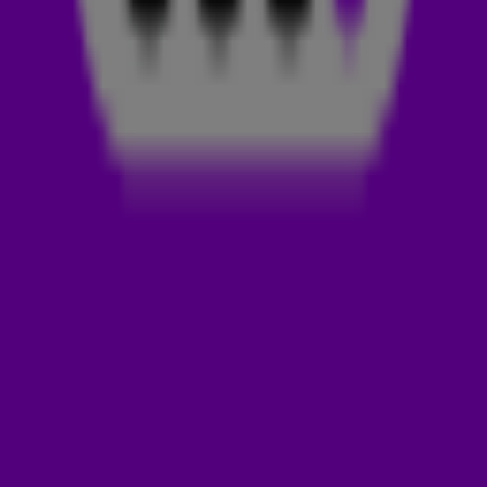
Woensdagavond 27 maart werden KAROL G en
538-dj Tiësto
met hun nieuwe track CONTIGO het middelpunt van de
aandacht. De 538-luisteraars hebben deze track GEMAAKT!
Check CONTIGO snel hieronder. 👇
KAROL G
Karol G is de artiestennaam van de latijns-Amerikaanse
Carolina Giraldo Navarro. 💃 Haar zangcarrière begon door een
deelname aan de Colombiaanse versie van The X Factor.
Hierna brak ze écht door met Ahora Me LIama, dat ze samen
maakte met Bad Bunny.
Recent is KAROL G 33 jaar geworden. Op haar verjaardag gaf
ze aan de hele wereld een cadeautje: haar nieuwe single
CONTIGO. 💝 Deze track is een mix van latin-pop en
elektronische muziek.
Voor CONTIGO heeft Carolina samengewerkt met Tiësto.
Het is niet de eerste keer dat ze samenwerken. Samen