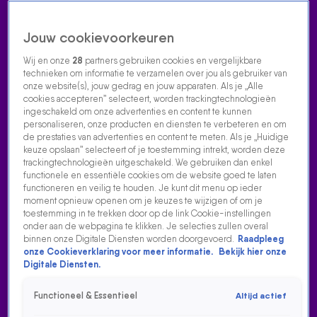
Jouw cookievoorkeuren
Wij en onze
28
partners gebruiken cookies en vergelijkbare
technieken om informatie te verzamelen over jou als gebruiker van
onze website(s), jouw gedrag en jouw apparaten. Als je „Alle
cookies accepteren” selecteert, worden trackingtechnologieën
Home
Acties
Radio luisteren
538 dj's
Shows
Muziek
Evenementen
ingeschakeld om onze advertenties en content te kunnen
VOLG RADIO 538
personaliseren, onze producten en diensten te verbeteren en om
de prestaties van advertenties en content te meten. Als je „Huidige
keuze opslaan” selecteert of je toestemming intrekt, worden deze
trackingtechnologieën uitgeschakeld. We gebruiken dan enkel
Zoeken
functionele en essentiële cookies om de website goed te laten
functioneren en veilig te houden. Je kunt dit menu op ieder
moment opnieuw openen om je keuzes te wijzigen of om je
toestemming in te trekken door op de link Cookie-instellingen
Home
Radio Luisteren
538 Gemist
Acties
Alle zenders
onder aan de webpagina te klikken. Je selecties zullen overal
binnen onze Digitale Diensten worden doorgevoerd.
Raadpleeg
onze Cookieverklaring voor meer informatie.
Bekijk hier onze
Digitale Diensten.
Functioneel & Essentieel
Altijd actief