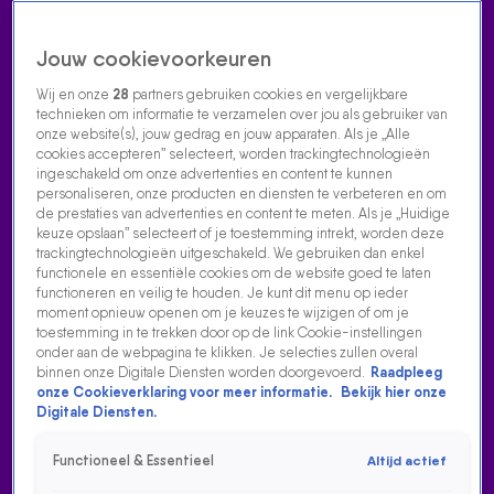
Jouw cookievoorkeuren
Wij en onze
28
partners gebruiken cookies en vergelijkbare
technieken om informatie te verzamelen over jou als gebruiker van
onze website(s), jouw gedrag en jouw apparaten. Als je „Alle
cookies accepteren” selecteert, worden trackingtechnologieën
Home
Acties
Radio luisteren
538 dj's
Shows
Muziek
Evenementen
ingeschakeld om onze advertenties en content te kunnen
VOLG RADIO 538
personaliseren, onze producten en diensten te verbeteren en om
de prestaties van advertenties en content te meten. Als je „Huidige
keuze opslaan” selecteert of je toestemming intrekt, worden deze
trackingtechnologieën uitgeschakeld. We gebruiken dan enkel
Zoeken
functionele en essentiële cookies om de website goed te laten
functioneren en veilig te houden. Je kunt dit menu op ieder
moment opnieuw openen om je keuzes te wijzigen of om je
toestemming in te trekken door op de link Cookie-instellingen
Home
Radio Luisteren
538 Gemist
Acties
Alle zenders
onder aan de webpagina te klikken. Je selecties zullen overal
binnen onze Digitale Diensten worden doorgevoerd.
Raadpleeg
onze Cookieverklaring voor meer informatie.
Bekijk hier onze
Digitale Diensten.
Functioneel & Essentieel
Altijd actief