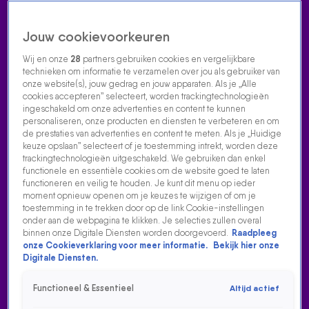
Jouw cookievoorkeuren
Wij en onze
28
partners gebruiken cookies en vergelijkbare
technieken om informatie te verzamelen over jou als gebruiker van
onze website(s), jouw gedrag en jouw apparaten. Als je „Alle
cookies accepteren” selecteert, worden trackingtechnologieën
Home
Acties
Radio luisteren
538 dj's
Shows
Muziek
Evenementen
ingeschakeld om onze advertenties en content te kunnen
VOLG RADIO 538
personaliseren, onze producten en diensten te verbeteren en om
de prestaties van advertenties en content te meten. Als je „Huidige
keuze opslaan” selecteert of je toestemming intrekt, worden deze
trackingtechnologieën uitgeschakeld. We gebruiken dan enkel
Zoeken
functionele en essentiële cookies om de website goed te laten
functioneren en veilig te houden. Je kunt dit menu op ieder
moment opnieuw openen om je keuzes te wijzigen of om je
toestemming in te trekken door op de link Cookie-instellingen
Home
Radio Luisteren
538 Gemist
Acties
Alle zenders
onder aan de webpagina te klikken. Je selecties zullen overal
binnen onze Digitale Diensten worden doorgevoerd.
Raadpleeg
onze Cookieverklaring voor meer informatie.
Bekijk hier onze
Digitale Diensten.
Functioneel & Essentieel
Altijd actief