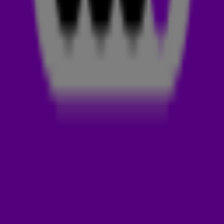
Op dinsdag 3 september stond
Myles Smith
in de spotlight
met de track
Wait For You
. De 538-luisteraars hebben deze
GEMAAKT! Luister 'm zelf hierboven. ❤️‍🔥
MYLES SMITH
Myles is opgegroeid in Engeland. Hij is bekend geworden
door het maken van akoestische covers van zijn favoriete
tracks. Zijn covers zijn op
TikTok
razend populair. Deze
covers maakte Myles bijzonder door een
touch of soul toe te
voegen
, iets wat hij ook laat terugkomen in zijn eigen
nummers. In 2023 begon hij met het schrijven van zijn eigen
nummers. Tracks die je van hem kan kennen zijn
River
,
My
Home
en een cover van
Sweater Weather
. In mei 2024 kwam
Myles Smith met zijn nieuwe grote hit
Stargazing
. Smith
belandde met deze single Stargazing voor het eerst in
de
Billboard Hot 100
.
DOWNLOAD DE 538-APP