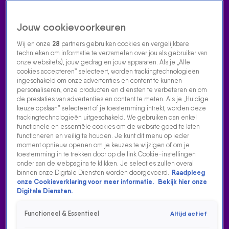
Jouw cookievoorkeuren
Wij en onze
28
partners gebruiken cookies en vergelijkbare
technieken om informatie te verzamelen over jou als gebruiker van
onze website(s), jouw gedrag en jouw apparaten. Als je „Alle
cookies accepteren” selecteert, worden trackingtechnologieën
Home
Acties
Radio luisteren
538 dj's
Shows
Muziek
Evenementen
ingeschakeld om onze advertenties en content te kunnen
VOLG RADIO 538
personaliseren, onze producten en diensten te verbeteren en om
de prestaties van advertenties en content te meten. Als je „Huidige
keuze opslaan” selecteert of je toestemming intrekt, worden deze
trackingtechnologieën uitgeschakeld. We gebruiken dan enkel
Zoeken
functionele en essentiële cookies om de website goed te laten
functioneren en veilig te houden. Je kunt dit menu op ieder
moment opnieuw openen om je keuzes te wijzigen of om je
toestemming in te trekken door op de link Cookie-instellingen
Home
Radio Luisteren
538 Gemist
Acties
Alle zenders
onder aan de webpagina te klikken. Je selecties zullen overal
binnen onze Digitale Diensten worden doorgevoerd.
Raadpleeg
onze Cookieverklaring voor meer informatie.
Bekijk hier onze
Digitale Diensten.
Functioneel & Essentieel
Altijd actief