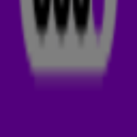
Op zondagavond 23 maart was Need You The Most, de
nieuwste track van
Ofenbach
, te horen in Maak 't of Kraak 't!
De 538-luisteraars hebben dit nummer GEMAAKT. Luister 'm
zelf hierboven. ❤️‍🔥
OFENBACH
Het dj-duo Ofenbach bestaat uit Dorian Lauduique en César
de Rummel, die elkaar sinds hun jeugd al kennen. De twee
begonnen op 13-jarige leeftijd met het coveren van
rocknummers. En dat is toevallig, want op dit moment maken
ze nog steeds muziek met een combinatie van rock en deep
house.
De Franse artiesten braken in 2016 door met de track
Be
Mine
. Andere tracks die je waarschijnlijk wel van het duo kent
zijn
Head Shoulders Knees & Toes
in samenwerking met
Quarterhead en
Norma Jean Martine
,
Overdrive
met
Norma
Jean Martine
,
Wasted Love
met
Lagique
en
Hurricane
met
Ella