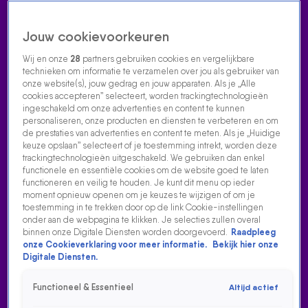
Jouw cookievoorkeuren
Wij en onze
28
partners gebruiken cookies en vergelijkbare
technieken om informatie te verzamelen over jou als gebruiker van
onze website(s), jouw gedrag en jouw apparaten. Als je „Alle
cookies accepteren” selecteert, worden trackingtechnologieën
Home
Acties
Radio luisteren
538 dj's
Shows
Muziek
Evenementen
ingeschakeld om onze advertenties en content te kunnen
VOLG RADIO 538
personaliseren, onze producten en diensten te verbeteren en om
de prestaties van advertenties en content te meten. Als je „Huidige
keuze opslaan” selecteert of je toestemming intrekt, worden deze
trackingtechnologieën uitgeschakeld. We gebruiken dan enkel
Zoeken
functionele en essentiële cookies om de website goed te laten
functioneren en veilig te houden. Je kunt dit menu op ieder
moment opnieuw openen om je keuzes te wijzigen of om je
toestemming in te trekken door op de link Cookie-instellingen
Home
Radio Luisteren
538 Gemist
Acties
Alle zenders
onder aan de webpagina te klikken. Je selecties zullen overal
binnen onze Digitale Diensten worden doorgevoerd.
Raadpleeg
onze Cookieverklaring voor meer informatie.
Bekijk hier onze
Digitale Diensten.
Functioneel & Essentieel
Altijd actief