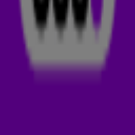
Lenny Kravitz met I Believe In Love Again in de spotlights.
538-luisteraars hebben hun track GEMAAKT in Maak 't of
Kraak 't. Dikke kans dus dat je 'm vaker gaat horen op Radio
538!
PEGGY GOU
Kim Min-ji, beter bekend als Peggy Gou, is een Zuid-
Koreaanse dj en producer.
Je kent haar ongetwijfeld van de
dikke hit (It Goes Like) Nanana, die wekenlang op #1 stond in
de
538 TOP 50
.
Peggy komt oorspronkelijk uit Zuid-Korea,
maar t
egenwoordig woont ze in Duitsland, waar ze haar eigen
platenlabel Gudu Records heeft.
Naast Gudu Records heeft Peggy ook haar eigen
kledingmerk: Kirin (wat giraffe betekent in het Koreaans)
.
LENNY KRAVITZ
Lenny Kravitz is een Amerikaanse zanger, gitarist en acteur.