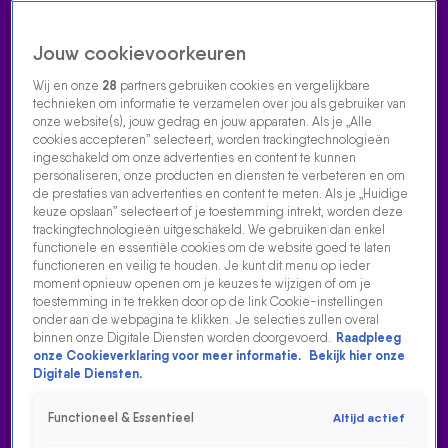
Jouw cookievoorkeuren
Wij en onze
28
partners gebruiken cookies en vergelijkbare
technieken om informatie te verzamelen over jou als gebruiker van
onze website(s), jouw gedrag en jouw apparaten. Als je „Alle
cookies accepteren” selecteert, worden trackingtechnologieën
Home
Acties
Radio luisteren
538 dj's
Shows
Muziek
Evenementen
ingeschakeld om onze advertenties en content te kunnen
VOLG RADIO 538
personaliseren, onze producten en diensten te verbeteren en om
de prestaties van advertenties en content te meten. Als je „Huidige
keuze opslaan” selecteert of je toestemming intrekt, worden deze
trackingtechnologieën uitgeschakeld. We gebruiken dan enkel
Zoeken
functionele en essentiële cookies om de website goed te laten
functioneren en veilig te houden. Je kunt dit menu op ieder
moment opnieuw openen om je keuzes te wijzigen of om je
toestemming in te trekken door op de link Cookie-instellingen
Home
Radio Luisteren
538 Gemist
Acties
Alle zenders
onder aan de webpagina te klikken. Je selecties zullen overal
binnen onze Digitale Diensten worden doorgevoerd.
Raadpleeg
onze Cookieverklaring voor meer informatie.
Bekijk hier onze
Digitale Diensten.
Functioneel & Essentieel
Altijd actief