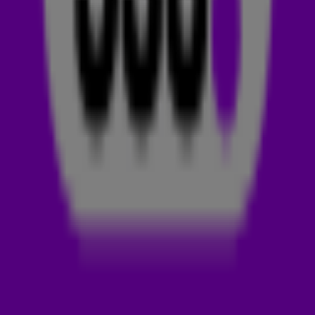
track hoor je zo vaak op 538, dat die niet meer uit je hoofd
zal gaan. Een gekraakte track hoor je daarentegen niet zo
snel terug.
Op zondagavond 22 september stonden
Purple Disco
Machine
en The Magician in de schijnwerpers met hun nieuwe
track
All My Life
. De 538-luisteraars hebben deze GEMAAKT!
Luister 'm snel hierboven terug. 🤩
PURPLE DISCO MACHINE
Purple Disco Machine, die eigenlijk Tino Piontek heet
, maakt
house- en discomuziek. Tino had in 2013
een enorm succes
met zijn single
My House
.
Tegenwoordig is hij vooral bekend
door zijn tracks
Hypnotized
en
Substitution
. Hypnotized
maakte Tino samen met
Sophie and the Giants
en
Substitution met
Kungs
en Julian Perretta.
Leuk feitje:
voordat Tino Piontek onder de naam Purple
Disco Machine werkte, draaide hij in een discotheek in