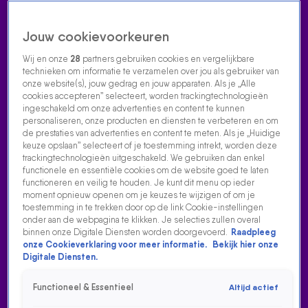
Jouw cookievoorkeuren
Wij en onze
28
partners gebruiken cookies en vergelijkbare
technieken om informatie te verzamelen over jou als gebruiker van
onze website(s), jouw gedrag en jouw apparaten. Als je „Alle
cookies accepteren” selecteert, worden trackingtechnologieën
Home
Acties
Radio luisteren
538 dj's
Shows
Muziek
Evenementen
ingeschakeld om onze advertenties en content te kunnen
VOLG RADIO 538
personaliseren, onze producten en diensten te verbeteren en om
de prestaties van advertenties en content te meten. Als je „Huidige
keuze opslaan” selecteert of je toestemming intrekt, worden deze
trackingtechnologieën uitgeschakeld. We gebruiken dan enkel
Zoeken
functionele en essentiële cookies om de website goed te laten
functioneren en veilig te houden. Je kunt dit menu op ieder
moment opnieuw openen om je keuzes te wijzigen of om je
toestemming in te trekken door op de link Cookie-instellingen
Home
Radio Luisteren
538 Gemist
Acties
Alle zenders
onder aan de webpagina te klikken. Je selecties zullen overal
binnen onze Digitale Diensten worden doorgevoerd.
Raadpleeg
onze Cookieverklaring voor meer informatie.
Bekijk hier onze
Digitale Diensten.
Functioneel & Essentieel
Altijd actief