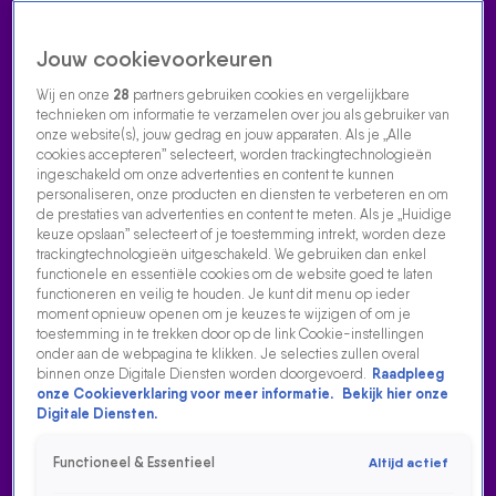
Jouw cookievoorkeuren
Wij en onze
28
partners gebruiken cookies en vergelijkbare
technieken om informatie te verzamelen over jou als gebruiker van
onze website(s), jouw gedrag en jouw apparaten. Als je „Alle
cookies accepteren” selecteert, worden trackingtechnologieën
Home
Acties
Radio luisteren
538 dj's
Shows
Muziek
Evenementen
ingeschakeld om onze advertenties en content te kunnen
VOLG RADIO 538
personaliseren, onze producten en diensten te verbeteren en om
de prestaties van advertenties en content te meten. Als je „Huidige
keuze opslaan” selecteert of je toestemming intrekt, worden deze
trackingtechnologieën uitgeschakeld. We gebruiken dan enkel
Zoeken
functionele en essentiële cookies om de website goed te laten
functioneren en veilig te houden. Je kunt dit menu op ieder
moment opnieuw openen om je keuzes te wijzigen of om je
toestemming in te trekken door op de link Cookie-instellingen
Home
Radio Luisteren
538 Gemist
Acties
Alle zenders
onder aan de webpagina te klikken. Je selecties zullen overal
binnen onze Digitale Diensten worden doorgevoerd.
Raadpleeg
onze Cookieverklaring voor meer informatie.
Bekijk hier onze
Digitale Diensten.
Functioneel & Essentieel
Altijd actief