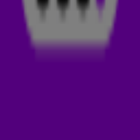
Op zondagavond 12 januari was Good Lie, de nieuwste track
van
Sonny Wern
en Felix Samuel, te horen in Maak 't of Kraak 't!
De 538-luisteraars hebben dit nummer GEMAAKT. Luister 'm
zelf hierboven. ☝️
SONNY WERN
Damian Twilt, beter bekend onder zijn artiestennaam Sonny
Wern, is een 23-jarige jongen uit het Westland. Hij timmert
hard aan de weg en heeft maandelijks meer dan één miljoen
luisteraars op
Spotify
. Sonny is ook trotse eigenaar van een
gouden plaat. De afgelopen jaren werkte de dj samen met
zowel Nederlandse als internationale artiesten. De track Red
Lipstick, die hij uitbracht met HUTS en Gang Speed, gaf zijn
muziekcarrière een dikke boost.
DOWNLOAD DE 538-APP
Met de 538-app heb je je favoriete radiostation altijd bij