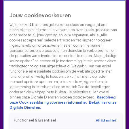
Jouw cookievoorkeuren
Wij en onze
28
partners gebruiken cookies en vergelijkbare
technieken om informatie te verzamelen over jou als gebruiker van
onze website(s), jouw gedrag en jouw apparaten. Als je „Alle
cookies accepteren” selecteert, worden trackingtechnologieën
Home
Acties
Radio luisteren
538 dj's
Shows
Muziek
Evenementen
ingeschakeld om onze advertenties en content te kunnen
VOLG RADIO 538
personaliseren, onze producten en diensten te verbeteren en om
de prestaties van advertenties en content te meten. Als je „Huidige
keuze opslaan” selecteert of je toestemming intrekt, worden deze
trackingtechnologieën uitgeschakeld. We gebruiken dan enkel
Zoeken
functionele en essentiële cookies om de website goed te laten
functioneren en veilig te houden. Je kunt dit menu op ieder
moment opnieuw openen om je keuzes te wijzigen of om je
toestemming in te trekken door op de link Cookie-instellingen
Home
Radio Luisteren
538 Gemist
Acties
Alle zenders
onder aan de webpagina te klikken. Je selecties zullen overal
binnen onze Digitale Diensten worden doorgevoerd.
Raadpleeg
onze Cookieverklaring voor meer informatie.
Bekijk hier onze
Digitale Diensten.
Functioneel & Essentieel
Altijd actief