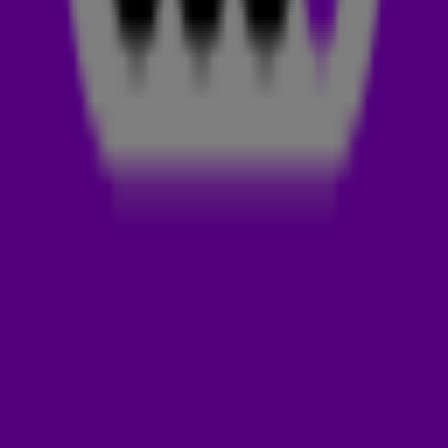
van
Unfazed
, te horen in Maak 't of Kraak 't! De 538-
luisteraars hebben dit nummer GEMAAKT. Luister 'm zelf
hierboven. ☝️
UNFAZED
Unfazed is een Braziliaanse artiest, die op jonge leeftijd al
zijn liefde voor muziek ontdekte. Op zevenjarige leeftijd
begon hij met gitaar en samba spelen. Nu maakt hij indruk
met zijn unieke mix van organic-, melodic- en afro house.
Artiesten zoals
Adam Port
en Rampa hebben zijn sound al
opgepikt. Met tracks als
Me Tienes
,
Keep Falling
en natuurlijk
dé hit: A Gira, een gesampled nummer van
Trio Ternura
.
Unfazed is absoluut een naam om in de gaten te houden!
DOWNLOAD DE 538-APP
Met de 538-app heb je je favoriete radiostation altijd bij
de hand. Luister en kijk live, app met de dj’s in de studio,