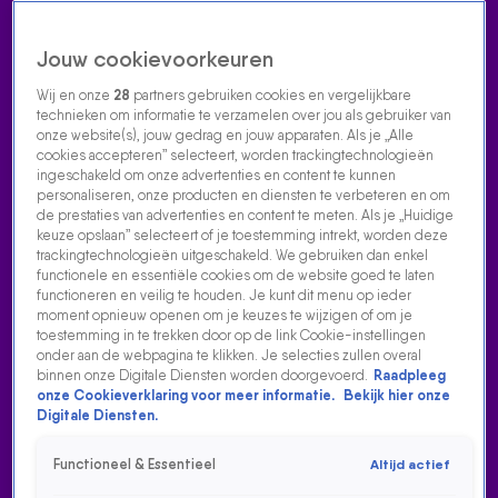
Jouw cookievoorkeuren
Wij en onze
28
partners gebruiken cookies en vergelijkbare
technieken om informatie te verzamelen over jou als gebruiker van
onze website(s), jouw gedrag en jouw apparaten. Als je „Alle
cookies accepteren” selecteert, worden trackingtechnologieën
Home
Acties
Radio luisteren
538 dj's
Shows
Muziek
Evenementen
ingeschakeld om onze advertenties en content te kunnen
VOLG RADIO 538
personaliseren, onze producten en diensten te verbeteren en om
de prestaties van advertenties en content te meten. Als je „Huidige
keuze opslaan” selecteert of je toestemming intrekt, worden deze
trackingtechnologieën uitgeschakeld. We gebruiken dan enkel
Zoeken
functionele en essentiële cookies om de website goed te laten
functioneren en veilig te houden. Je kunt dit menu op ieder
moment opnieuw openen om je keuzes te wijzigen of om je
toestemming in te trekken door op de link Cookie-instellingen
Home
Radio Luisteren
538 Gemist
Acties
Alle zenders
onder aan de webpagina te klikken. Je selecties zullen overal
binnen onze Digitale Diensten worden doorgevoerd.
Raadpleeg
onze Cookieverklaring voor meer informatie.
Bekijk hier onze
Digitale Diensten.
Functioneel & Essentieel
Altijd actief