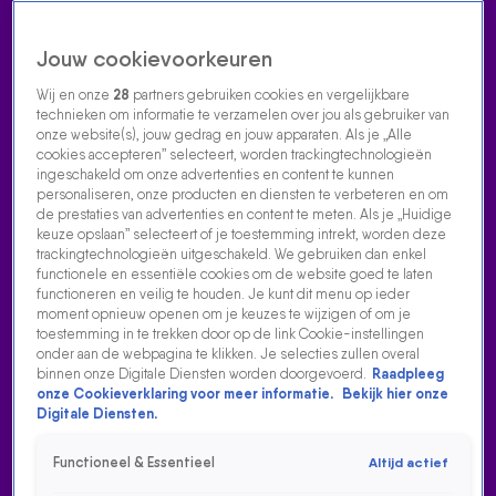
Jouw cookievoorkeuren
Wij en onze
28
partners gebruiken cookies en vergelijkbare
technieken om informatie te verzamelen over jou als gebruiker van
onze website(s), jouw gedrag en jouw apparaten. Als je „Alle
cookies accepteren” selecteert, worden trackingtechnologieën
Home
Acties
Radio luisteren
538 dj's
Shows
Muziek
Evenementen
ingeschakeld om onze advertenties en content te kunnen
VOLG RADIO 538
personaliseren, onze producten en diensten te verbeteren en om
de prestaties van advertenties en content te meten. Als je „Huidige
keuze opslaan” selecteert of je toestemming intrekt, worden deze
trackingtechnologieën uitgeschakeld. We gebruiken dan enkel
Zoeken
functionele en essentiële cookies om de website goed te laten
functioneren en veilig te houden. Je kunt dit menu op ieder
moment opnieuw openen om je keuzes te wijzigen of om je
toestemming in te trekken door op de link Cookie-instellingen
Home
Radio Luisteren
538 Gemist
Acties
Alle zenders
onder aan de webpagina te klikken. Je selecties zullen overal
binnen onze Digitale Diensten worden doorgevoerd.
Raadpleeg
onze Cookieverklaring voor meer informatie.
Bekijk hier onze
Digitale Diensten.
Functioneel & Essentieel
Altijd actief