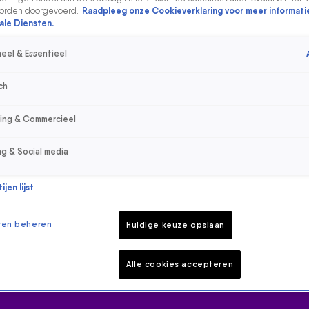
orden doorgevoerd.
Raadpleeg onze Cookieverklaring voor meer informati
ale Diensten.
eel & Essentieel
ch
sing & Commercieel
ng & Social media
jen lijst
ren beheren
Huidige keuze opslaan
Alle cookies accepteren