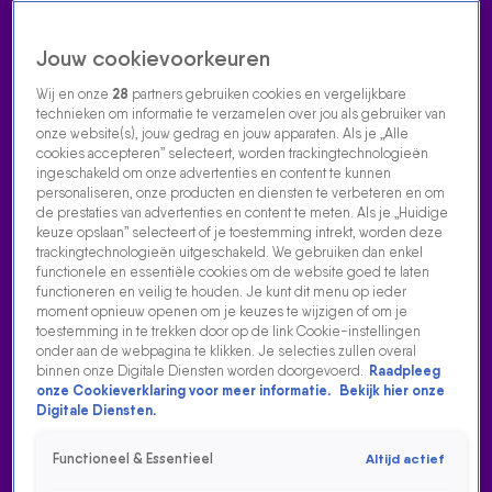
Jouw cookievoorkeuren
Wij en onze
28
partners gebruiken cookies en vergelijkbare
technieken om informatie te verzamelen over jou als gebruiker van
onze website(s), jouw gedrag en jouw apparaten. Als je „Alle
cookies accepteren” selecteert, worden trackingtechnologieën
Home
Acties
Radio luisteren
538 dj's
Shows
Muziek
Evenementen
ingeschakeld om onze advertenties en content te kunnen
VOLG RADIO 538
personaliseren, onze producten en diensten te verbeteren en om
de prestaties van advertenties en content te meten. Als je „Huidige
keuze opslaan” selecteert of je toestemming intrekt, worden deze
trackingtechnologieën uitgeschakeld. We gebruiken dan enkel
Zoeken
functionele en essentiële cookies om de website goed te laten
functioneren en veilig te houden. Je kunt dit menu op ieder
moment opnieuw openen om je keuzes te wijzigen of om je
toestemming in te trekken door op de link Cookie-instellingen
Home
Radio Luisteren
538 Gemist
Acties
Alle zenders
onder aan de webpagina te klikken. Je selecties zullen overal
binnen onze Digitale Diensten worden doorgevoerd.
Raadpleeg
onze Cookieverklaring voor meer informatie.
Bekijk hier onze
Digitale Diensten.
Functioneel & Essentieel
Altijd actief