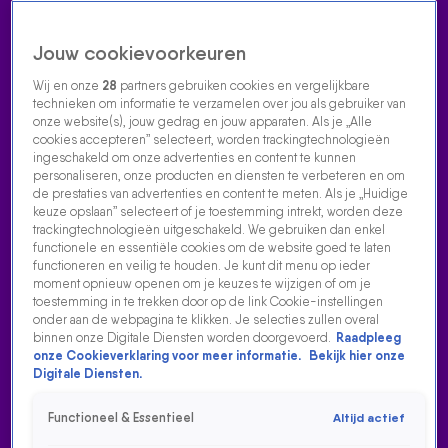
Jouw cookievoorkeuren
Wij en onze
28
partners gebruiken cookies en vergelijkbare
technieken om informatie te verzamelen over jou als gebruiker van
onze website(s), jouw gedrag en jouw apparaten. Als je „Alle
cookies accepteren” selecteert, worden trackingtechnologieën
Home
Acties
Radio luisteren
538 dj's
Shows
Muziek
Evenementen
ingeschakeld om onze advertenties en content te kunnen
VOLG RADIO 538
personaliseren, onze producten en diensten te verbeteren en om
de prestaties van advertenties en content te meten. Als je „Huidige
keuze opslaan” selecteert of je toestemming intrekt, worden deze
trackingtechnologieën uitgeschakeld. We gebruiken dan enkel
Zoeken
functionele en essentiële cookies om de website goed te laten
functioneren en veilig te houden. Je kunt dit menu op ieder
moment opnieuw openen om je keuzes te wijzigen of om je
toestemming in te trekken door op de link Cookie-instellingen
Home
Radio Luisteren
538 Gemist
Acties
Alle zenders
onder aan de webpagina te klikken. Je selecties zullen overal
binnen onze Digitale Diensten worden doorgevoerd.
Raadpleeg
onze Cookieverklaring voor meer informatie.
Bekijk hier onze
Digitale Diensten.
Functioneel & Essentieel
Altijd actief