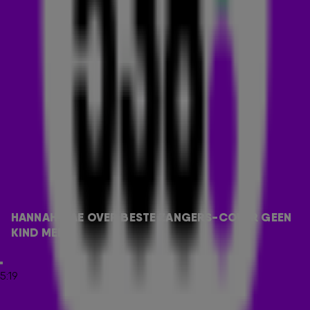
hiermee diepe indruk bij zowel de kijkers als Karin Bloemen.
Benieuwd hoe dat klonk? Check het optreden hierboven!
BIJ BAS & DYLAN
538-dj's
Bas
&
Dylan
belden in
De 538 Avondshow
met
Hannah Mae over haar deelname aan Beste Zangers. Daar
vertelde de zangeres dat haar deelname aan het programma
heel intens was, maar ook superleuk en leerzaam. Het was
bijzonder om liedjes van een ander recht voor hun neus te
zingen en om anderen dat te zien doen met haar eigen
nummers. Ook verklapte ze dat ze met de andere
deelnemers wat drankjes heeft gedaan, waardoor ze de
volgende dag brak op
538 Koningsdag
stond. 🤣🧡 Luister
HANNAH MAE OVER BESTE ZANGERS-COVER GEEN 
het hele gesprek hieronder!
KIND MEER
BIJZONDERE BETEKENIS
5:19
Het nummer Geen Kind Meer heeft voor Karin Bloemen een
bijzondere betekenis. Het nummer gaat over de relatie