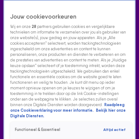
Jouw cookievoorkeuren
Wij en onze
28
partners gebruiken cookies en vergelijkbare
technieken om informatie te verzamelen over jou als gebruiker van
onze website(s), jouw gedrag en jouw apparaten. Als je „Alle
cookies accepteren” selecteert, worden trackingtechnologieën
Home
Acties
Radio luisteren
538 dj's
Shows
Muziek
Evenementen
ingeschakeld om onze advertenties en content te kunnen
VOLG RADIO 538
personaliseren, onze producten en diensten te verbeteren en om
de prestaties van advertenties en content te meten. Als je „Huidige
keuze opslaan” selecteert of je toestemming intrekt, worden deze
trackingtechnologieën uitgeschakeld. We gebruiken dan enkel
Zoeken
functionele en essentiële cookies om de website goed te laten
functioneren en veilig te houden. Je kunt dit menu op ieder
moment opnieuw openen om je keuzes te wijzigen of om je
toestemming in te trekken door op de link Cookie-instellingen
Home
Radio Luisteren
538 Gemist
Acties
Alle zenders
onder aan de webpagina te klikken. Je selecties zullen overal
binnen onze Digitale Diensten worden doorgevoerd.
Raadpleeg
onze Cookieverklaring voor meer informatie.
Bekijk hier onze
Digitale Diensten.
Functioneel & Essentieel
Altijd actief