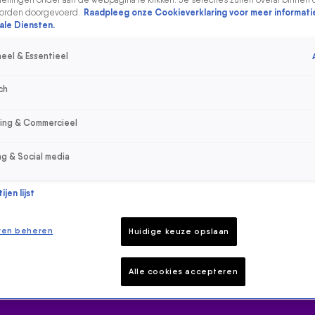
orden doorgevoerd.
Raadpleeg onze Cookieverklaring voor meer informati
ale Diensten.
eel & Essentieel
ch
sing & Commercieel
ng & Social media
jen lijst
ren beheren
Huidige keuze opslaan
Alle cookies accepteren