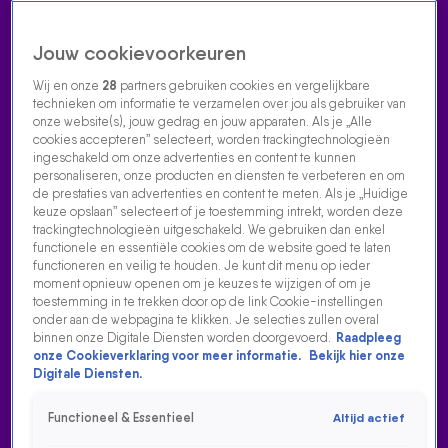
Jouw cookievoorkeuren
Wij en onze
28
partners gebruiken cookies en vergelijkbare
technieken om informatie te verzamelen over jou als gebruiker van
onze website(s), jouw gedrag en jouw apparaten. Als je „Alle
cookies accepteren” selecteert, worden trackingtechnologieën
Home
Acties
Radio luisteren
538 dj's
Shows
Muziek
Evenementen
ingeschakeld om onze advertenties en content te kunnen
VOLG RADIO 538
personaliseren, onze producten en diensten te verbeteren en om
de prestaties van advertenties en content te meten. Als je „Huidige
keuze opslaan” selecteert of je toestemming intrekt, worden deze
trackingtechnologieën uitgeschakeld. We gebruiken dan enkel
Zoeken
functionele en essentiële cookies om de website goed te laten
functioneren en veilig te houden. Je kunt dit menu op ieder
moment opnieuw openen om je keuzes te wijzigen of om je
toestemming in te trekken door op de link Cookie-instellingen
Home
Radio Luisteren
538 Gemist
Acties
Alle zenders
onder aan de webpagina te klikken. Je selecties zullen overal
binnen onze Digitale Diensten worden doorgevoerd.
Raadpleeg
onze Cookieverklaring voor meer informatie.
Bekijk hier onze
Digitale Diensten.
Functioneel & Essentieel
Altijd actief