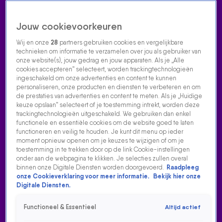
Jouw cookievoorkeuren
Wij en onze
28
partners gebruiken cookies en vergelijkbare
technieken om informatie te verzamelen over jou als gebruiker van
onze website(s), jouw gedrag en jouw apparaten. Als je „Alle
cookies accepteren” selecteert, worden trackingtechnologieën
Home
Acties
Radio luisteren
538 dj's
Shows
Muziek
Evenementen
ingeschakeld om onze advertenties en content te kunnen
VOLG RADIO 538
personaliseren, onze producten en diensten te verbeteren en om
de prestaties van advertenties en content te meten. Als je „Huidige
keuze opslaan” selecteert of je toestemming intrekt, worden deze
trackingtechnologieën uitgeschakeld. We gebruiken dan enkel
Zoeken
functionele en essentiële cookies om de website goed te laten
functioneren en veilig te houden. Je kunt dit menu op ieder
moment opnieuw openen om je keuzes te wijzigen of om je
toestemming in te trekken door op de link Cookie-instellingen
Home
Radio Luisteren
538 Gemist
Acties
Alle zenders
onder aan de webpagina te klikken. Je selecties zullen overal
binnen onze Digitale Diensten worden doorgevoerd.
Raadpleeg
onze Cookieverklaring voor meer informatie.
Bekijk hier onze
Digitale Diensten.
Functioneel & Essentieel
Altijd actief