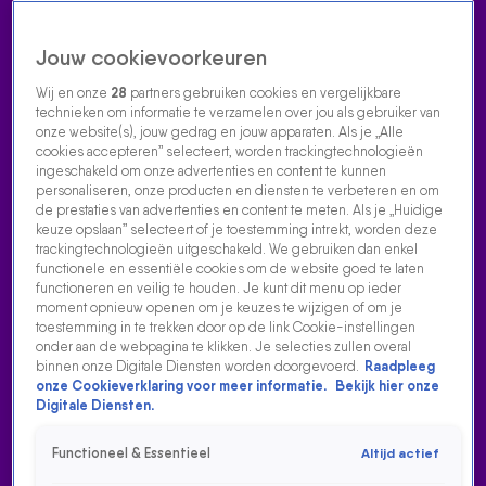
Jouw cookievoorkeuren
Wij en onze
28
partners gebruiken cookies en vergelijkbare
technieken om informatie te verzamelen over jou als gebruiker van
onze website(s), jouw gedrag en jouw apparaten. Als je „Alle
cookies accepteren” selecteert, worden trackingtechnologieën
Home
Acties
Radio luisteren
538 dj's
Shows
Muziek
Evenementen
ingeschakeld om onze advertenties en content te kunnen
VOLG RADIO 538
personaliseren, onze producten en diensten te verbeteren en om
de prestaties van advertenties en content te meten. Als je „Huidige
keuze opslaan” selecteert of je toestemming intrekt, worden deze
trackingtechnologieën uitgeschakeld. We gebruiken dan enkel
Zoeken
functionele en essentiële cookies om de website goed te laten
functioneren en veilig te houden. Je kunt dit menu op ieder
moment opnieuw openen om je keuzes te wijzigen of om je
toestemming in te trekken door op de link Cookie-instellingen
Home
Radio Luisteren
538 Gemist
Acties
Alle zenders
onder aan de webpagina te klikken. Je selecties zullen overal
binnen onze Digitale Diensten worden doorgevoerd.
Raadpleeg
onze Cookieverklaring voor meer informatie.
Bekijk hier onze
Digitale Diensten.
Functioneel & Essentieel
Altijd actief