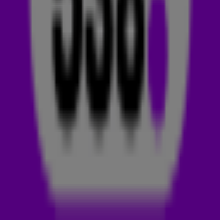
maken om
538 TOP 50
-hits te worden. Deze week tippen we
je niet één track, maar het hele nieuwe album van Ed Sheeran:
Equals.
Net als bij z'n vorige drie studioalbums, is de titel van Ed
Sheerans nieuwe album ook weer een symbool. Na + (Plus), X
(Multiply) en
÷ (Divide), heet z'n vierde album = (Equals). Op 14
en 15 juli 2022 staat Edward Christopher Sheeran, zoals de
zanger echt heet, in de Johan Cruijff ArenA in Amsterdam
met z'n + - = ÷ x Tour (The Mathematics Tour), vernoemd naar
deze albums.
PERSOONLIJKER DAN OOIT
O
p
Instagram
liet Ed Sheeran weten dat Equals z'n meest
persoonlijke album tot nu toe is en daarom veel voor hem
betekent. 'In juni 2017 ben ik begonnen met het schrijven en
opnemen van dit album. Ik heb liefde, verlies, nieuw leven,
verdriet en alles daar tussenin meegemaakt gedurende de
hele periode dat ik het schreef. Ik ben nog nooit zo trots