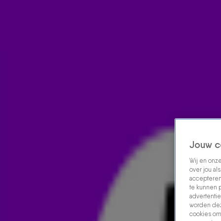
Home
Acties
Radio luisteren
538 dj's
Shows
Muziek
Evenementen
VOLG RADIO 538
Zoeken
Home
Radio Luisteren
538 Gemist
Acties
Alle zenders
Jouw c
Wij en onz
over jou al
accepteren
te kunnen 
advertentie
worden dez
cookies om 