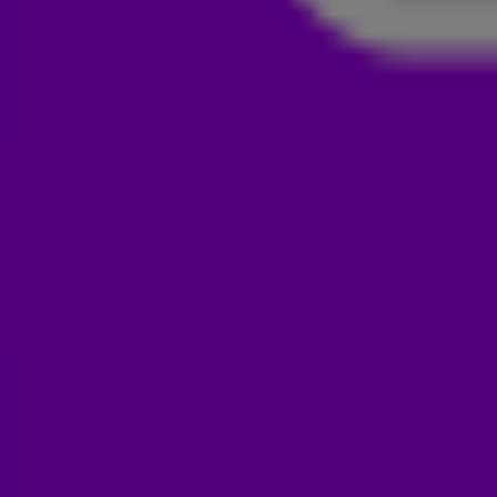
MARCO BORSATO, ROLF SANCHE
NIEUWS
12 mei 2021, 10:25
Marco Borsato, Rolf Sanchez en John Ewbank zijn na het suc
nieuwe track: Hef Je Glas! Ze kwamen langs bij De 538 Ocht
Hef Je Glas is in tegenstelling tot Een Moment geen balla