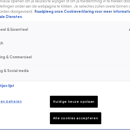
ieuw openen om je keuzes te wijzigen of om je toestemming in te trekken door
ellingen onder aan de webpagina te klikken. Je selecties zullen overal binnen 
orden doorgevoerd.
Raadpleeg onze Cookieverklaring voor meer informati
ale Diensten.
eel & Essentieel
ch
sing & Commercieel
ng & Social media
jen lijst
ren beheren
Huidige keuze opslaan
Alle cookies accepteren