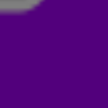
HEF JE GLAS! 🥂