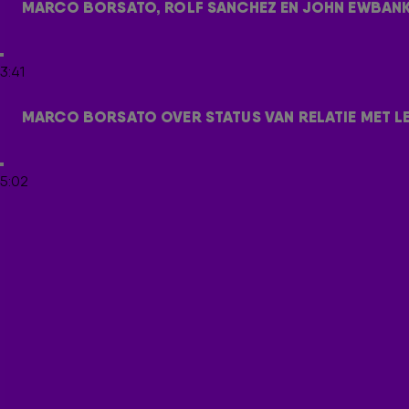
invloeden. Ze vertellen zelf hoe de track tot stand kwam.
MARCO BORSATO, ROLF SANCHEZ EN JOHN EWBANK 
Daarna werd Hef Je Glas voor het eerst op de Nederlandse r
3:41
Ook vroeg Frank aan Marco wat nu de status is van zijn relati
vaste vorm, maar we daten een beetje. We zien wel waar het 
MARCO BORSATO OVER STATUS VAN RELATIE MET L
5:02