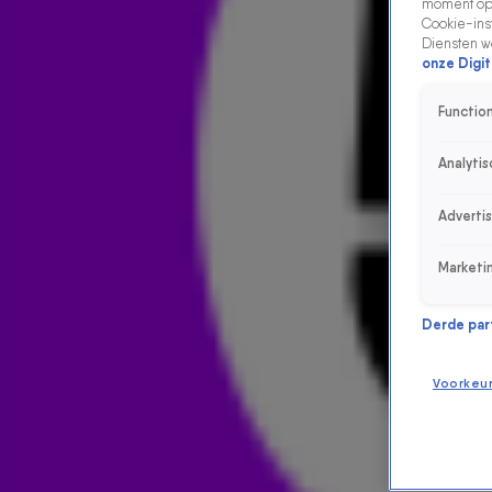
moment opn
Cookie-inst
Diensten w
onze Digit
Function
Analytis
Adverti
Marketi
Derde parti
Voorkeu