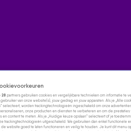
ookievoorkeuren
e
28
partners gebruiken cookies en vergelijkbare technieken om informatie te 
s gebruiker van onze website(s), jouw gedrag en jouw apparaten. Als je „Alle coo
” selecteert, worden trackingtechnologieën ingeschakeld om onze advertenties
personaliseren, onze producten en diensten te verbeteren en om de prestaties
s en content te meten. Als je „Huidige keuze opslaan” selecteert of je toestemmi
e trackingtechnologieën uitgeschakeld. We gebruiken dan enkel functionele e
de website goed te laten functioneren en veilig te houden. Je kunt dit menu o