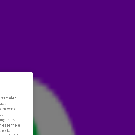
verzamelen
kies
 en content
 van
ng intrekt,
n essentiële
p ieder