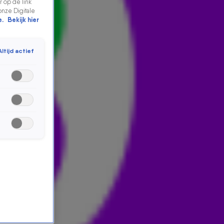
 op de link
onze Digitale
e.
Bekijk hier
Altijd actief